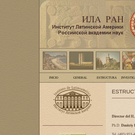
INICIO
GENERAL
ESTRUCTURA
INVESTI
ESTRUC
Director del I
Ph.D.
Dmitriy
Tel. (495) 953-