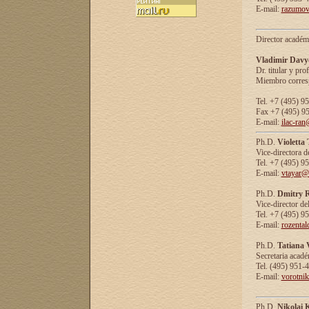
E-mail:
razumov
Director académ
Vladimir Davy
Dr. titular y prof
Miembro corresp
Tel. +7 (495) 9
Fax +7 (495) 9
E-mail:
ilac-ran
Ph.D.
Violetta
Vice-directora d
Tel. +7 (495) 9
E-mail:
vtayar@
Ph.D.
Dmitry R
Vice-director de
Tel. +7 (495) 9
E-mail:
rozenta
Ph.D.
Tatiana 
Secretaria acad
Tel. (495) 951-
E-mail:
vorotni
Ph.D.
Nikolai 