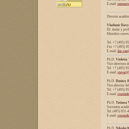
E-mail:
razumov
Director académ
Vladimir Davy
Dr. titular y prof
Miembro corresp
Tel. +7 (495) 9
Fax +7 (495) 9
E-mail:
ilac-ran
Ph.D.
Violetta
Vice-directora d
Tel. +7 (495) 9
E-mail:
vtayar@
Ph.D.
Dmitry R
Vice-director de
Tel. +7 (495) 9
E-mail:
rozenta
Ph.D.
Tatiana 
Secretaria acad
Tel. (495) 951-
E-mail:
vorotni
Ph.D.
Nikolai 