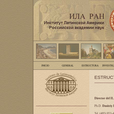
INICIO
GENERAL
ESTRUCTURA
INVESTI
ESTRUC
Director del I
Ph.D.
Dmitriy
Tel. (495) 953-