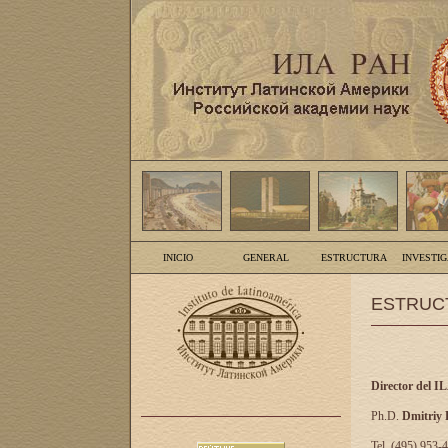
INICIO
GENERAL
ESTRUCTURA
INVESTI
ESTRUC
Director del I
Ph.D.
Dmitriy
Tel. (495) 953-