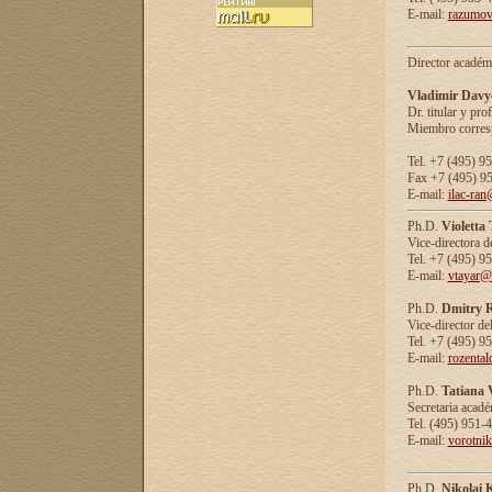
E-mail:
razumov
Director académ
Vladimir Davy
Dr. titular y prof
Miembro corresp
Tel. +7 (495) 9
Fax +7 (495) 9
E-mail:
ilac-ran
Ph.D.
Violetta
Vice-directora d
Tel. +7 (495) 9
E-mail:
vtayar@
Ph.D.
Dmitry R
Vice-director de
Tel. +7 (495) 9
E-mail:
rozenta
Ph.D.
Tatiana 
Secretaria acad
Tel. (495) 951-
E-mail:
vorotni
Ph.D.
Nikolai 