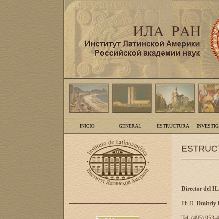
INICIO
GENERAL
ESTRUCTURA
INVESTI
ESTRUC
Director del I
Ph.D.
Dmitriy
Tel. (495) 953-