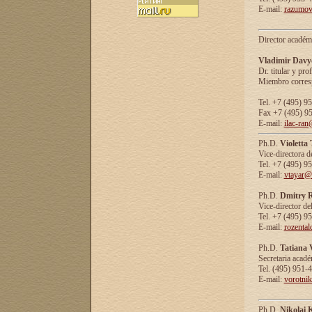
E-mail:
razumov
Director académ
Vladimir Davy
Dr. titular y prof
Miembro corresp
Tel. +7 (495) 9
Fax +7 (495) 9
E-mail:
ilac-ran
Ph.D.
Violetta
Vice-directora d
Tel. +7 (495) 9
E-mail:
vtayar@
Ph.D.
Dmitry R
Vice-director de
Tel. +7 (495) 9
E-mail:
rozenta
Ph.D.
Tatiana 
Secretaria acad
Tel. (495) 951-
E-mail:
vorotni
Ph.D.
Nikolai 