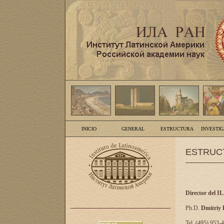
INICIO
GENERAL
ESTRUCTURA
INVESTI
ESTRUC
Director del I
Ph.D.
Dmitriy
Tel. (495) 953-