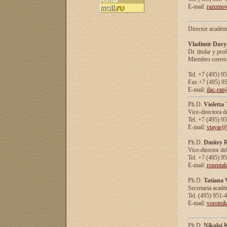
E-mail:
razumov
Director académ
Vladimir Davy
Dr. titular y prof
Miembro corresp
Tel. +7 (495) 9
Fax +7 (495) 9
E-mail:
ilac-ran
Ph.D.
Violetta
Vice-directora d
Tel. +7 (495) 9
E-mail:
vtayar@
Ph.D.
Dmitry R
Vice-director de
Tel. +7 (495) 9
E-mail:
rozenta
Ph.D.
Tatiana 
Secretaria acad
Tel. (495) 951-
E-mail:
vorotni
Ph.D.
Nikolai 