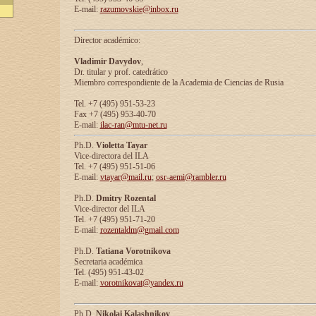
E-mail:
razumovskie@inbox.ru
Director académico:
Vladimir Davydov
,
Dr. titular y prof. catedrático
Miembro correspondiente de la Academia de Ciencias de Rusia
Tel. +7 (495) 951-53-23
Fax +7 (495) 953-40-70
E-mail:
ilac-ran@mtu-net.ru
Ph.D.
Violetta Tayar
Vice-directora del ILA
Tel. +7 (495) 951-51-06
E-mail:
vtayar@mail.ru
;
osr-aemi@rambler.ru
Ph.D.
Dmitry Rozental
Vice-director del ILA
Tel. +7 (495) 951-71-20
E-mail:
rozentaldm@gmail.com
Ph.D.
Tatiana Vorotnikova
Secretaria académica
Tel. (495) 951-43-02
E-mail:
vorotnikovat@yandex.ru
Ph.D.
Nikolai Kalashnikov