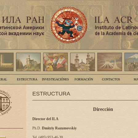
ERAL
ESTRUCTURA
INVESTIGACIÓNES
FORMACIÓN
CONTACTOS
MA
ESTRUCTURA
Dirección
Director del ILA
Ph.D.
Dmitriy Razumovskiy
Tel. (495) 953-46-39