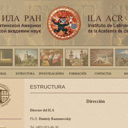
ERAL
ESTRUCTURA
INVESTIGACIÓNES
FORMACIÓN
CONTACTOS
MA
ESTRUCTURA
Dirección
Director del ILA
Ph.D.
Dmitriy Razumovskiy
Tel. (495) 953-46-39