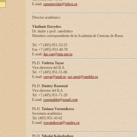
E-mail:
razumovskie@inbox.ru
Director académico:
Vladimir Davydov
,
Dr. titular y prof. catedrático
Miembro correspondiente de la Academia de Ciencias de Rusia
Tel. +7 (495) 951-53-23
Fax +7 (495) 953-40-70
E-mail:
ilac-ran@mtu-net.ru
Ph.D.
Violetta Tayar
Vice-directora del ILA
Tel. +7 (495) 951-51-06
E-mail:
vtayar@mail.ru
;
osr-aemi@rambler.ru
Ph.D.
Dmitry Rozental
Vice-director del ILA
Tel. +7 (495) 951-71-20
E-mail:
rozentaldm@gmail.com
Ph.D.
Tatiana Vorotnikova
Secretaria académica
Tel. (495) 951-43-02
E-mail:
vorotnikovat@yandex.ru
Ph.D.
Nikolai Kalashnikov