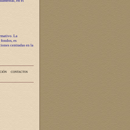
ndamental, en el
rmativo. La
 fondos, es
iones centradas en la
CIÓN
CONTACTOS