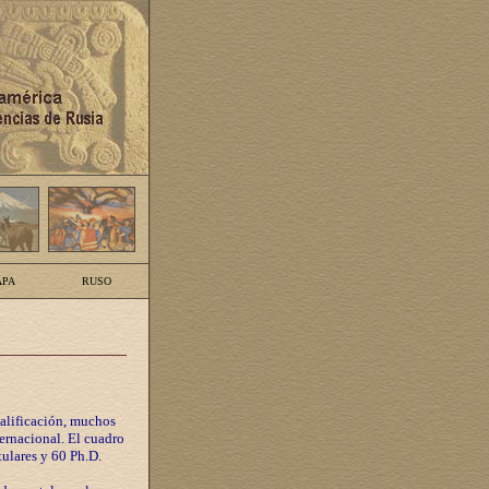
PA
RUSO
calificación, muchos
ternacional. El cuadro
tulares y 60 Ph.D.