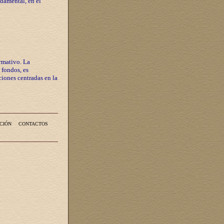
ndamental, en el
rmativo. La
 fondos, es
iones centradas en la
CIÓN
CONTACTOS