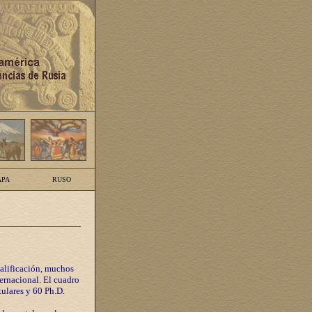
PA
RUSO
calificación, muchos
ternacional. El cuadro
tulares y 60 Ph.D.