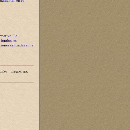
ndamental, en el
rmativo. La
 fondos, es
iones centradas en la
CIÓN
CONTACTOS