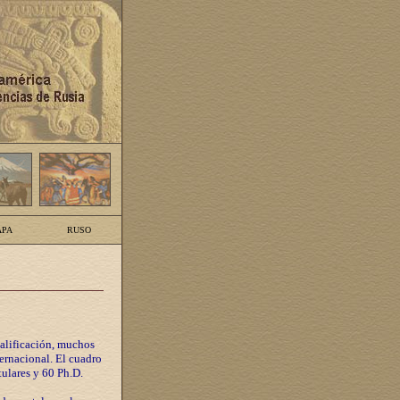
PA
RUSO
calificación, muchos
ternacional. El cuadro
tulares y 60 Ph.D.