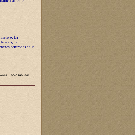
ndamental, en el
rmativo. La
 fondos, es
iones centradas en la
CIÓN
CONTACTOS