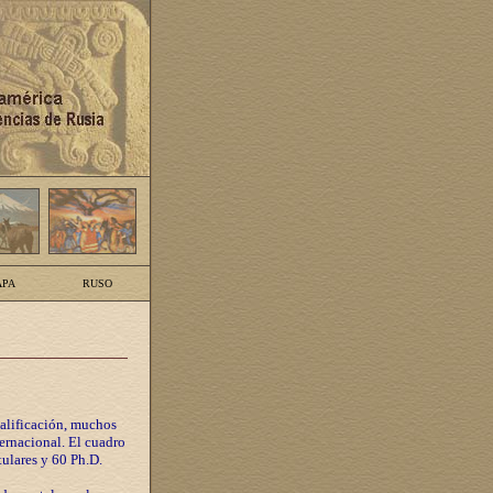
PA
RUSO
calificación, muchos
ternacional. El cuadro
tulares y 60 Ph.D.