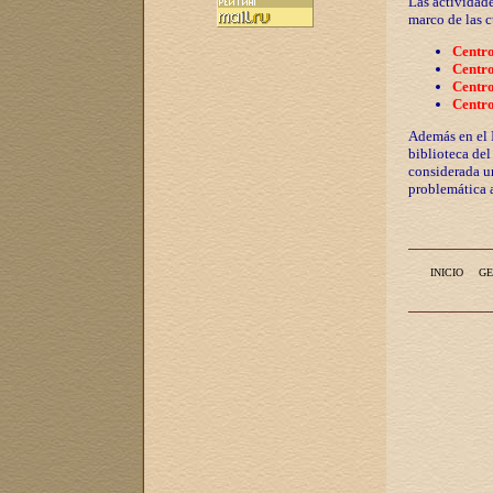
Las actividade
marco de las c
Centro
Centro
Centro
Centro
Además en el 
biblioteca del
considerada u
problemática a
INICIO
GE