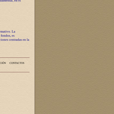
ndamental, en el
rmativo. La
 fondos, es
iones centradas en la
CIÓN
CONTACTOS