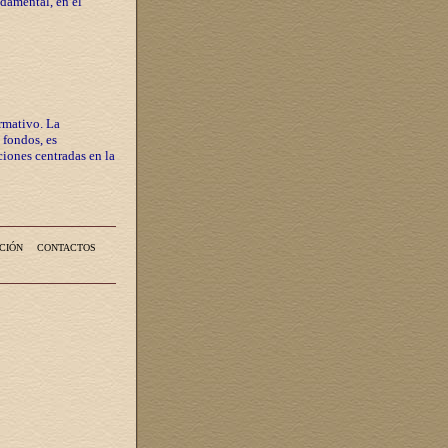
ndamental, en el
rmativo. La
 fondos, es
iones centradas en la
CIÓN
CONTACTOS