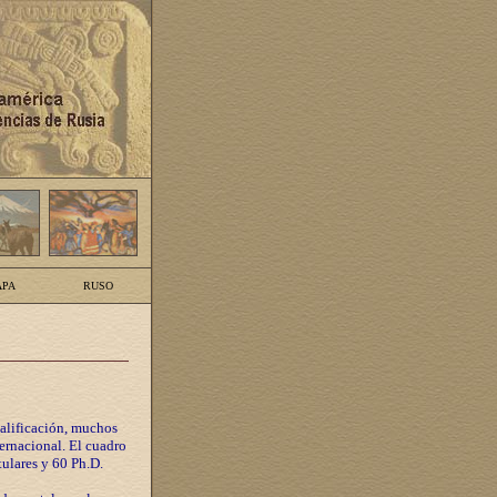
PA
RUSO
calificación, muchos
ternacional. El cuadro
tulares y 60 Ph.D.