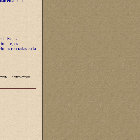
ndamental, en el
rmativo. La
 fondos, es
iones centradas en la
CIÓN
CONTACTOS