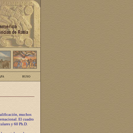
PA
RUSO
calificación, muchos
ternacional. El cuadro
tulares y 60 Ph.D.