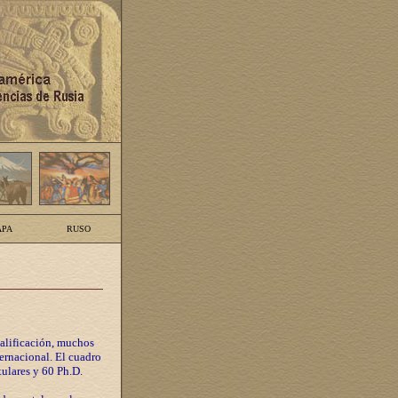
PA
RUSO
calificación, muchos
ternacional. El cuadro
tulares y 60 Ph.D.