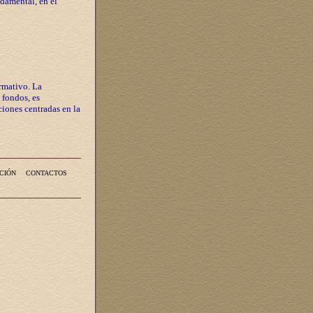
ndamental, en el
rmativo. La
 fondos, es
iones centradas en la
CIÓN
CONTACTOS