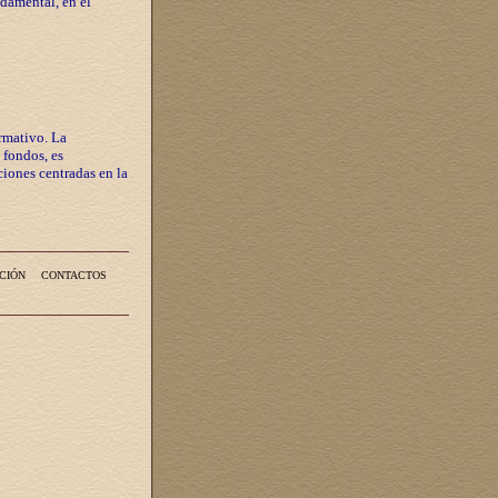
ndamental, en el
rmativo. La
 fondos, es
iones centradas en la
CIÓN
CONTACTOS