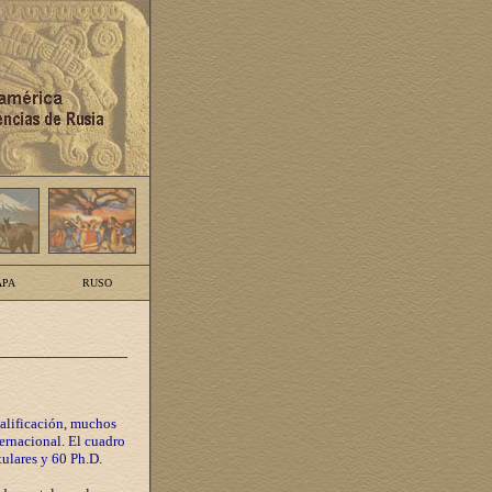
PA
RUSO
calificación, muchos
ternacional. El cuadro
tulares y 60 Ph.D.