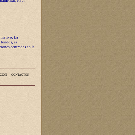
ndamental, en el
rmativo. La
 fondos, es
iones centradas en la
CIÓN
CONTACTOS