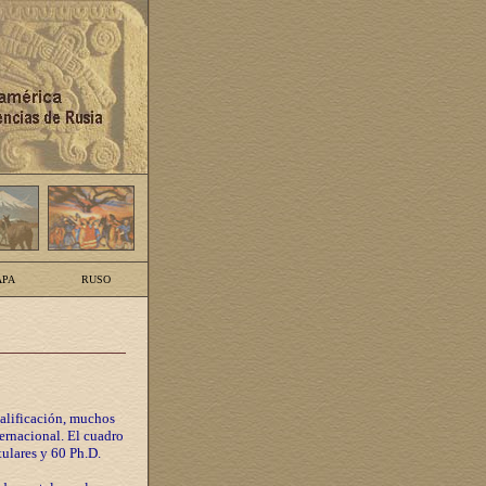
PA
RUSO
calificación, muchos
ternacional. El cuadro
tulares y 60 Ph.D.