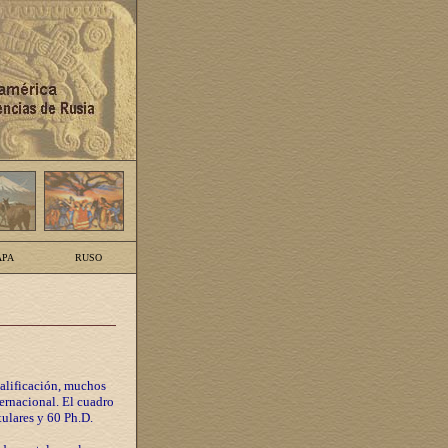
PA
RUSO
calificación, muchos
ternacional. El cuadro
tulares y 60 Ph.D.