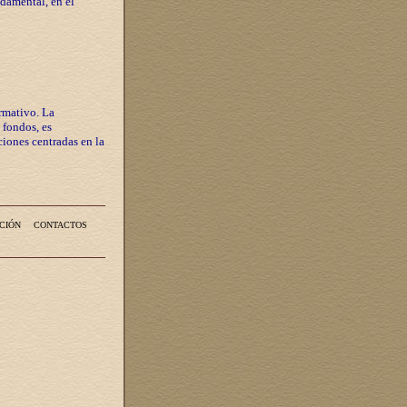
ndamental, en el
rmativo. La
 fondos, es
iones centradas en la
CIÓN
CONTACTOS