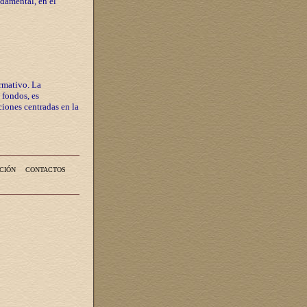
ndamental, en el
rmativo. La
 fondos, es
iones centradas en la
CIÓN
CONTACTOS