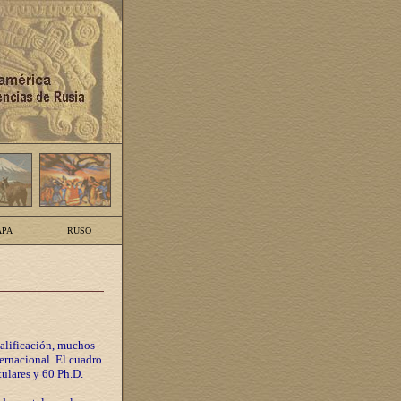
PA
RUSO
calificación, muchos
ternacional. El cuadro
tulares y 60 Ph.D.