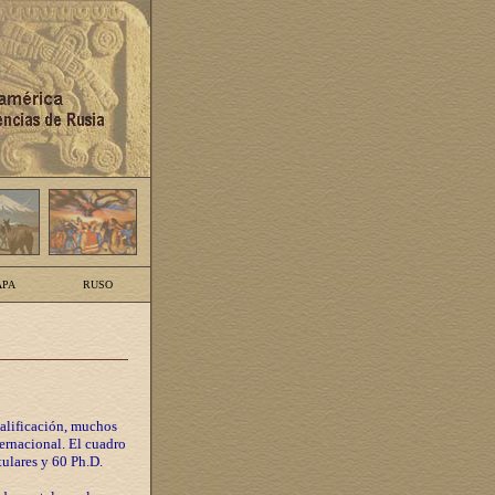
PA
RUSO
calificación, muchos
ternacional. El cuadro
tulares y 60 Ph.D.