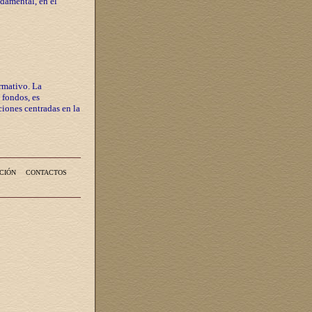
ndamental, en el
rmativo. La
 fondos, es
iones centradas en la
CIÓN
CONTACTOS