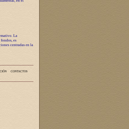
ndamental, en el
rmativo. La
 fondos, es
iones centradas en la
CIÓN
CONTACTOS