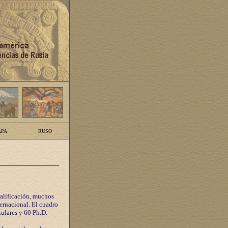
PA
RUSO
calificación, muchos
ternacional. El cuadro
tulares y 60 Ph.D.