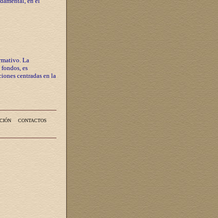
ndamental, en el
rmativo. La
 fondos, es
iones centradas en la
CIÓN
CONTACTOS