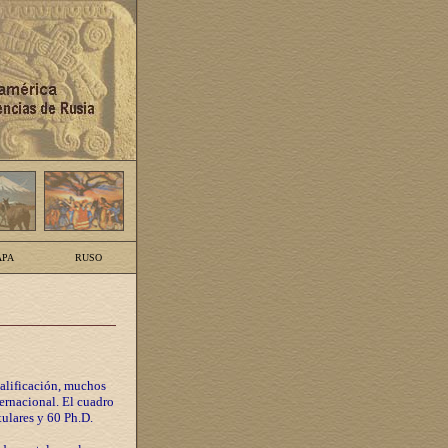
PA
RUSO
calificación, muchos
ternacional. El cuadro
tulares y 60 Ph.D.