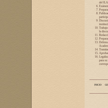
del ILA
Exámenes
Preparac
Publicac
particip
Discusió
instituc
Trabajo
la discu
Redacció
Preparac
Defensa 
Academia
Tramita
Aprobac
Legaliz
para su
correspo
INICIO
GE