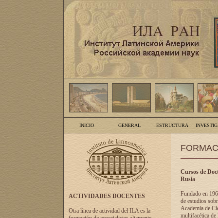
INICIO
GENERAL
ESTRUCTURA
INVESTI
FORMAC
Cursos de Doct
Rusia
Fundado en 1961
ACTIVIDADES DOCENTES
de estudios sobr
Academia de Cien
Otra línea de actividad del ILA es la
multifacética de