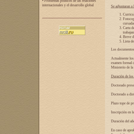
• Problemas políticos de las relaciones
internacionales y el desarrollo global
Se adjuntaran a l
Curricu
Fotocopi
cursadas
Carta d
trabajan
Breve de
Lista de
Los documentos 
Actualmente los 
examen formal de
Ministerio de la
Duración de los 
Doctorado presen
Doctorado a dist
Plazo tope de pr
Inscripción en la
Duración del añ
En caso de aprob