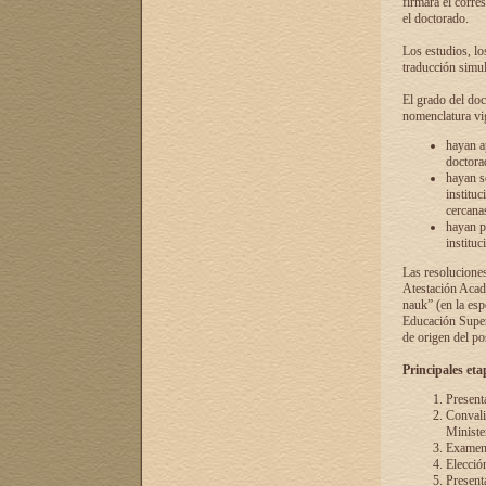
firmará el corre
el doctorado.
Los estudios, lo
traducción simul
El grado del doc
nomenclatura vi
hayan a
doctorad
hayan s
instituc
cercana
hayan p
instituc
Las resolucione
Atestación Acad
nauk” (en la esp
Educación Superi
de origen del po
Principales eta
Present
Convali
Ministe
Examen 
Elecció
Presenta