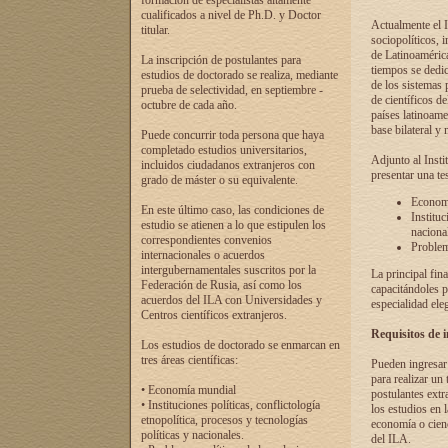
formación de especialistas altamente
cualificados a nivel de Ph.D. y Doctor
Actualmente el I
titular.
sociopolíticos, 
de Latinoamérica
La inscripción de postulantes para
tiempos se dedic
estudios de doctorado se realiza, mediante
de los sistemas p
prueba de selectividad, en septiembre -
de científicos d
octubre de cada año.
países latinoame
base bilateral y m
Puede concurrir toda persona que haya
completado estudios universitarios,
Adjunto al Insti
incluidos ciudadanos extranjeros con
presentar una te
grado de máster o su equivalente.
Economí
En este último caso, las condiciones de
Instituc
estudio se atienen a lo que estipulen los
naciona
correspondientes convenios
Problema
internacionales o acuerdos
intergubernamentales suscritos por la
La principal fin
Federación de Rusia, así como los
capacitándoles p
acuerdos del ILA con Universidades y
especialidad ele
Centros científicos extranjeros.
Requisitos de 
Los estudios de doctorado se enmarcan en
tres áreas científicas:
Pueden ingresar 
para realizar un 
• Economía mundial
postulantes extr
• Instituciones políticas, conflictología
los estudios en l
etnopolítica, procesos y tecnologías
economía o cienc
políticas y nacionales.
del ILA.