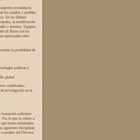
s aspectos económicos,
 de los estados y pueblos
ica. En los últimos
cturales, la modificación
atales e internos. Equipos
ción de Rusia con los
ra optimizarla sobre
ciendo la posibilidad de
cnologías políticas y
llo global.
rtos cualificados,
 de investigación en la
e formación suficiente
. Por lo que se refiere a
s que tienen terminados
as siguientes disciplinas:
d a nombre del Director