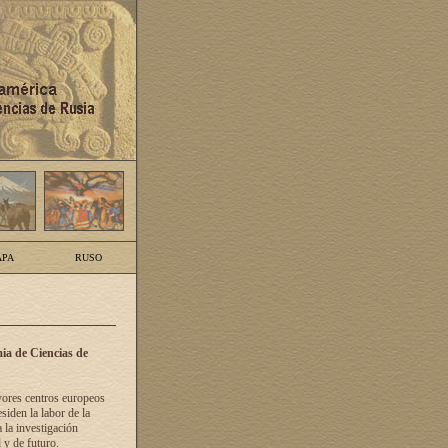
PA
RUSO
ia de Ciencias de
yores centros europeos
siden la labor de la
 la investigación
 y de futuro.