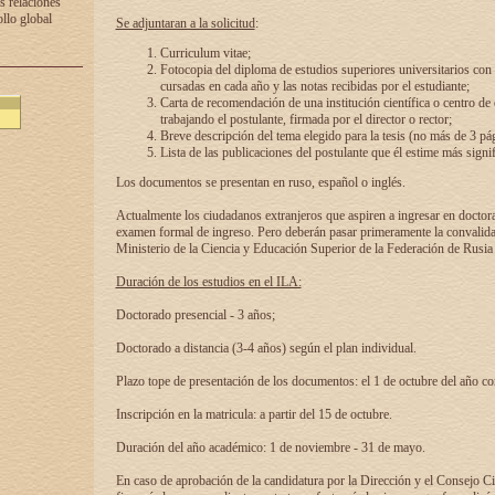
s relaciones
ollo global
Se adjuntaran a la solicitud
:
Curriculum vitae;
Fotocopia del diploma de estudios superiores universitarios con l
cursadas en cada año y las notas recibidas por el estudiante;
Carta de recomendación de una institución científica o centro de
trabajando el postulante, firmada por el director o rector;
Breve descripción del tema elegido para la tesis (no más de 3 pá
Lista de las publicaciones del postulante que él estime más signif
Los documentos se presentan en ruso, español o inglés.
Actualmente los ciudadanos extranjeros que aspiren a ingresar en doctor
examen formal de ingreso. Pero deberán pasar primeramente la convalidac
Ministerio de la Ciencia y Educación Superior de la Federación de Rusia
Duración de los estudios en el ILA:
Doctorado presencial - 3 años;
Doctorado a distancia (3-4 años) según el plan individual.
Plazo tope de presentación de los documentos: el 1 de octubre del año co
Inscripción en la matricula: a partir del 15 de octubre.
Duración del año académico: 1 de noviembre - 31 de mayo.
En caso de aprobación de la candidatura por la Dirección y el Consejo Ci