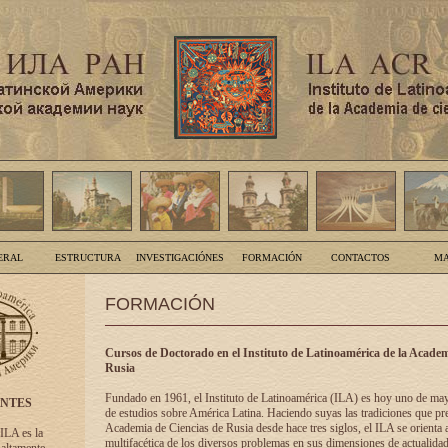
ERAL
ESTRUCTURA
INVESTIGACIÓNES
FORMACIÓN
CONTACTOS
MA
FORMACIÓN
Cursos de Doctorado en el Instituto de Latinoamérica de la Academ
Rusia
Fundado en 1961, el Instituto de Latinoamérica (ILA) es hoy uno de ma
ENTES
de estudios sobre América Latina. Haciendo suyas las tradiciones que pre
Academia de Ciencias de Rusia desde hace tres siglos, el ILA se orienta a
 ILA es la
multifacética de los diversos problemas en sus dimensiones de actualidad