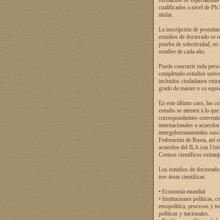
formación de especialistas
cualificados a nivel de Ph
titular.
La inscripción de postulan
estudios de doctorado se r
prueba de selectividad, en
octubre de cada año.
Puede concurrir toda pers
completado estudios univer
incluidos ciudadanos extr
grado de máster o su equiv
En este último caso, las c
estudio se atienen a lo que
correspondientes conveni
internacionales o acuerdos
intergubernamentales suscr
Federación de Rusia, así 
acuerdos del ILA con Uni
Centros científicos extranj
Los estudios de doctorado
tres áreas científicas:
• Economía mundial
• Instituciones políticas, c
etnopolítica, procesos y te
políticas y nacionales.