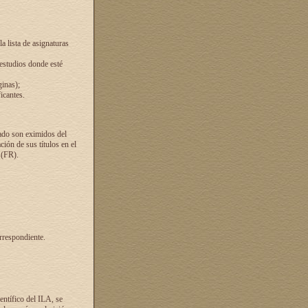
a lista de asignaturas
 estudios donde esté
ginas);
icantes.
ado son eximidos del
ión de sus títulos en el
 (FR).
rrespondiente.
entífico del ILA, se