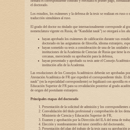
firmará el correspondiente contrato y efectuará el primer pago, formaliz
el doctorado.
Los estudios, los exámenes y la defensa de la tesis se realizan en ruso o 
traducción simultánea al ruso.
El grado del doctor no titulado que internacionalmente corresponde al gr
nomenclatura vigente en Rusia, de “Kandidat nauk”) se otorgará a los a
hayan aprobado los exámenes de calificación durante sus estudio
doctorado en las asignaturas de filosofía, idioma extranjero, espe
hayan sometido su tesis a consideración de una de las unidades 
instituciones de la Academia de Ciencias de Rusia que tiene la es
cercanas, mereciendo su aprobación para la defensa,
hayan presentado y aprobado su tesis ante el Consejo Académico
institución afín de la Academia.
Las resoluciones de los Consejos Académicos deberán ser aprobadas por
Atestación Académica de FR que expedirá el correspondiente título. El 
nauk” (en la especialidad correspondiente) se legalizará con apostilla en 
Educación Superior de FR para su revalidación posterior al grado académ
de origen del postulante extranjero.
Principales etapas del doctorado
Presentación de la solicitud de admisión y los correspondientes
Convalidación del título profesional y comprobación de los dem
Ministerio de Ciencia y Educación Superior de FR;
Examen y aprobación por la Dirección del ILA del tema de trabaj
Elección y nombramiento del tutor científico del doctorando;
Presentación del plan del trabajo de la tesis para su aprobación 