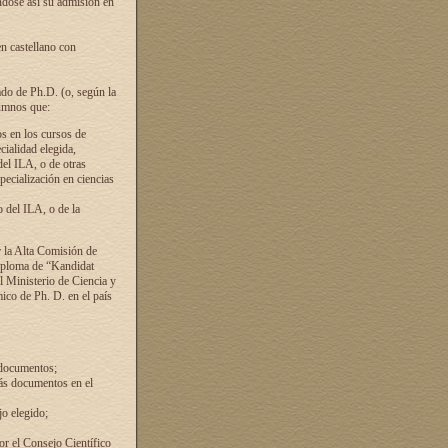
ándose así su admisión en
en castellano con
ado de Ph.D. (o, según la
lumnos que:
s en los cursos de
cialidad elegida,
del ILA, o de otras
pecialización en ciencias
 del ILA, o de la
 la Alta Comisión de
diploma de “Kandidat
el Ministerio de Ciencia y
ico de Ph. D. en el país
 documentos;
ás documentos en el
o elegido;
por el Consejo Científico