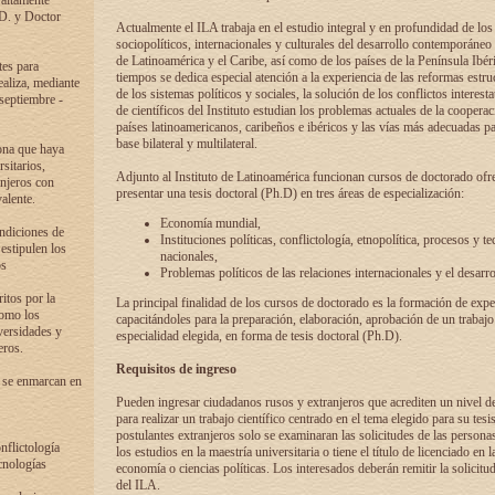
 altamente
.D. y Doctor
Actualmente el ILA trabaja en el estudio integral y en profundidad de lo
sociopolíticos, internacionales y culturales del desarrollo contemporáneo
de Latinoamérica y el Caribe, así como de los países de la Península Ibér
tes para
tiempos se dedica especial atención a la experiencia de las reformas estru
ealiza, mediante
de los sistemas políticos y sociales, la solución de los conflictos interest
 septiembre -
de científicos del Instituto estudian los problemas actuales de la coopera
países latinoamericanos, caribeños e ibéricos y las vías más adecuadas pa
base bilateral y multilateral.
ona que haya
sitarios,
Adjunto al Instituto de Latinoamérica funcionan cursos de doctorado ofre
anjeros con
presentar una tesis doctoral (Ph.D) en tres áreas de especialización:
alente.
Economía mundial,
ondiciones de
Instituciones políticas, conflictología, etnopolítica, procesos y te
 estipulen los
nacionales,
os
Problemas políticos de las relaciones internacionales y el desarro
itos por la
La principal finalidad de los cursos de doctorado es la formación de expe
como los
capacitándoles para la preparación, elaboración, aprobación de un trabajo
versidades y
especialidad elegida, en forma de tesis doctoral (Ph.D).
eros.
Requisitos de ingreso
 se enmarcan en
Pueden ingresar ciudadanos rusos y extranjeros que acrediten un nivel d
para realizar un trabajo científico centrado en el tema elegido para su tesis
postulantes extranjeros solo se examinaran las solicitudes de las persona
onflictología
los estudios en la maestría universitaria o tiene el título de licenciado en l
cnologías
economía o ciencias políticas. Los interesados deberán remitir la solicitu
del ILA.