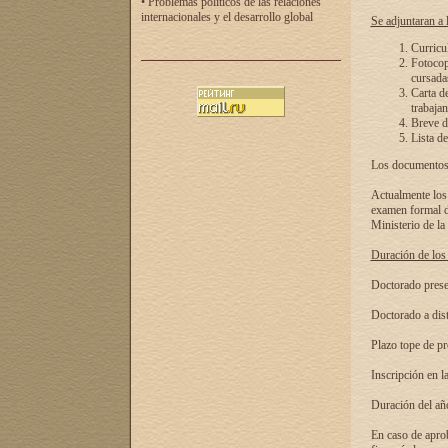
• Problemas políticos de las relaciones
internacionales y el desarrollo global
Se adjuntaran a l
Curricu
Fotocopi
cursadas
Carta d
trabajan
Breve de
Lista de
Los documentos 
Actualmente los 
examen formal de
Ministerio de la
Duración de los 
Doctorado presen
Doctorado a dist
Plazo tope de pr
Inscripción en la
Duración del añ
En caso de aprob