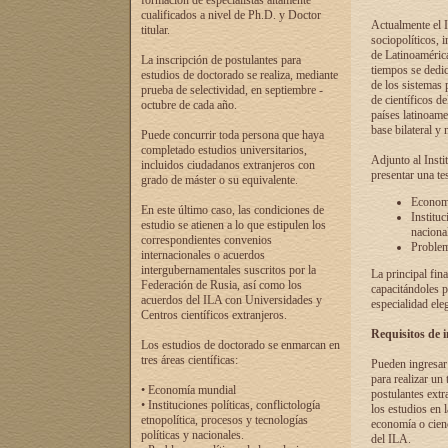
formación de especialistas altamente
cualificados a nivel de Ph.D. y Doctor
Actualmente el I
titular.
sociopolíticos, 
de Latinoamérica
La inscripción de postulantes para
tiempos se dedic
estudios de doctorado se realiza, mediante
de los sistemas p
prueba de selectividad, en septiembre -
de científicos d
octubre de cada año.
países latinoame
base bilateral y m
Puede concurrir toda persona que haya
completado estudios universitarios,
Adjunto al Insti
incluidos ciudadanos extranjeros con
presentar una te
grado de máster o su equivalente.
Economí
En este último caso, las condiciones de
Instituc
estudio se atienen a lo que estipulen los
naciona
correspondientes convenios
Problema
internacionales o acuerdos
intergubernamentales suscritos por la
La principal fin
Federación de Rusia, así como los
capacitándoles p
acuerdos del ILA con Universidades y
especialidad ele
Centros científicos extranjeros.
Requisitos de 
Los estudios de doctorado se enmarcan en
tres áreas científicas:
Pueden ingresar 
para realizar un 
• Economía mundial
postulantes extr
• Instituciones políticas, conflictología
los estudios en l
etnopolítica, procesos y tecnologías
economía o cienc
políticas y nacionales.
del ILA.