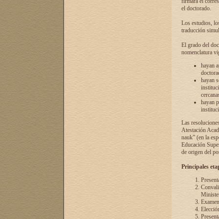
firmará el corre
el doctorado.
Los estudios, lo
traducción simul
El grado del doc
nomenclatura vi
hayan a
doctorad
hayan s
instituc
cercana
hayan p
instituc
Las resolucione
Atestación Acad
nauk” (en la esp
Educación Superi
de origen del po
Principales eta
Present
Convali
Ministe
Examen 
Elecció
Presenta