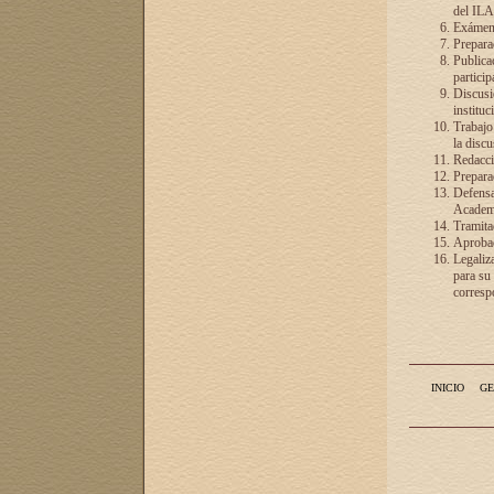
del ILA
Exámenes
Preparac
Publicac
particip
Discusió
instituc
Trabajo
la discu
Redacció
Preparac
Defensa 
Academia
Tramita
Aprobac
Legaliz
para su
correspo
INICIO
GE