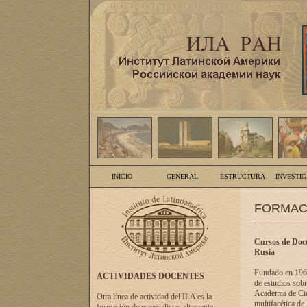
INICIO
GENERAL
ESTRUCTURA
INVESTI
FORMAC
Cursos de Doct
Rusia
Fundado en 1961
ACTIVIDADES DOCENTES
de estudios sobr
Academia de Cien
Otra línea de actividad del ILA es la
multifacética de