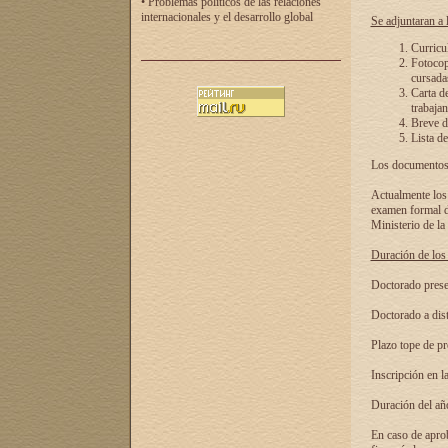
• Problemas políticos de las relaciones
internacionales y el desarrollo global
Se adjuntaran a l
Curricu
Fotocopi
cursadas
Carta d
trabajan
Breve de
Lista de
Los documentos 
Actualmente los 
examen formal de
Ministerio de la
Duración de los 
Doctorado presen
Doctorado a dist
Plazo tope de pr
Inscripción en la
Duración del añ
En caso de aprob