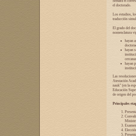
firmará el corre
el doctorado.
Los estudios, lo
traducción simul
El grado del doc
nomenclatura vi
hayan a
doctorad
hayan s
instituc
cercana
hayan p
instituc
Las resolucione
Atestación Acad
nauk” (en la esp
Educación Superi
de origen del po
Principales eta
Present
Convali
Ministe
Examen 
Elecció
Presenta