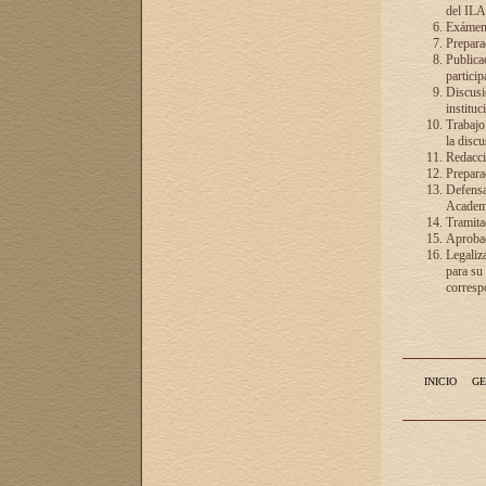
del ILA
Exámenes
Preparac
Publicac
particip
Discusió
instituc
Trabajo
la discu
Redacció
Preparac
Defensa 
Academia
Tramita
Aprobac
Legaliz
para su
correspo
INICIO
GE