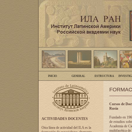
INICIO
GENERAL
ESTRUCTURA
INVESTI
FORMAC
Cursos de Doct
Rusia
Fundado en 1961
ACTIVIDADES DOCENTES
de estudios sobr
Academia de Cien
Otra línea de actividad del ILA es la
multifacética de