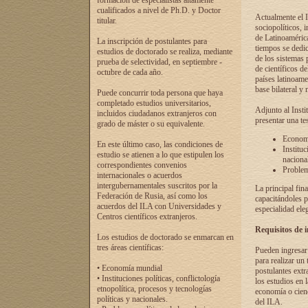
formación de especialistas altamente
cualificados a nivel de Ph.D. y Doctor
Actualmente el I
titular.
sociopolíticos, 
de Latinoamérica
La inscripción de postulantes para
tiempos se dedic
estudios de doctorado se realiza, mediante
de los sistemas p
prueba de selectividad, en septiembre -
de científicos d
octubre de cada año.
países latinoame
base bilateral y m
Puede concurrir toda persona que haya
completado estudios universitarios,
Adjunto al Insti
incluidos ciudadanos extranjeros con
presentar una te
grado de máster o su equivalente.
Economí
En este último caso, las condiciones de
Instituc
estudio se atienen a lo que estipulen los
naciona
correspondientes convenios
Problema
internacionales o acuerdos
intergubernamentales suscritos por la
La principal fin
Federación de Rusia, así como los
capacitándoles p
acuerdos del ILA con Universidades y
especialidad ele
Centros científicos extranjeros.
Requisitos de 
Los estudios de doctorado se enmarcan en
tres áreas científicas:
Pueden ingresar 
para realizar un 
• Economía mundial
postulantes extr
• Instituciones políticas, conflictología
los estudios en l
etnopolítica, procesos y tecnologías
economía o cienc
políticas y nacionales.
del ILA.