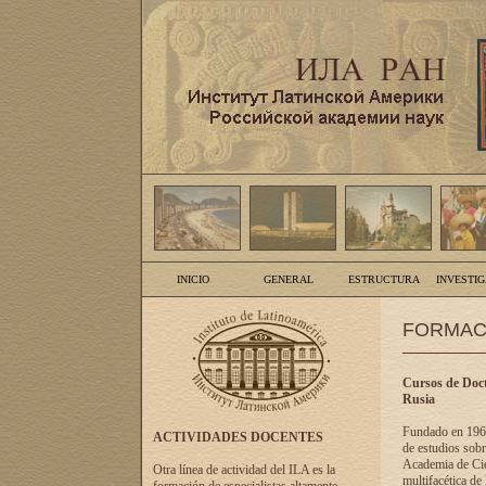
INICIO
GENERAL
ESTRUCTURA
INVESTI
FORMAC
Cursos de Doct
Rusia
Fundado en 1961
ACTIVIDADES DOCENTES
de estudios sobr
Academia de Cien
Otra línea de actividad del ILA es la
multifacética de