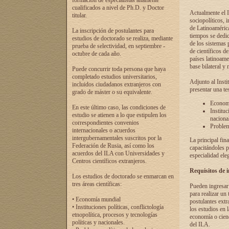
formación de especialistas altamente
cualificados a nivel de Ph.D. y Doctor
Actualmente el I
titular.
sociopolíticos, 
de Latinoamérica
La inscripción de postulantes para
tiempos se dedic
estudios de doctorado se realiza, mediante
de los sistemas p
prueba de selectividad, en septiembre -
de científicos d
octubre de cada año.
países latinoame
base bilateral y m
Puede concurrir toda persona que haya
completado estudios universitarios,
Adjunto al Insti
incluidos ciudadanos extranjeros con
presentar una te
grado de máster o su equivalente.
Economí
En este último caso, las condiciones de
Instituc
estudio se atienen a lo que estipulen los
naciona
correspondientes convenios
Problema
internacionales o acuerdos
intergubernamentales suscritos por la
La principal fin
Federación de Rusia, así como los
capacitándoles p
acuerdos del ILA con Universidades y
especialidad ele
Centros científicos extranjeros.
Requisitos de 
Los estudios de doctorado se enmarcan en
tres áreas científicas:
Pueden ingresar 
para realizar un 
• Economía mundial
postulantes extr
• Instituciones políticas, conflictología
los estudios en l
etnopolítica, procesos y tecnologías
economía o cienc
políticas y nacionales.
del ILA.