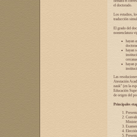
firmará el corre
el doctorado.
Los estudios, lo
traducción simul
El grado del doc
nomenclatura vi
hayan a
doctorad
hayan s
instituc
cercana
hayan p
instituc
Las resolucione
Atestación Acad
nauk” (en la esp
Educación Superi
de origen del po
Principales eta
Present
Convali
Ministe
Examen 
Elecció
Presenta