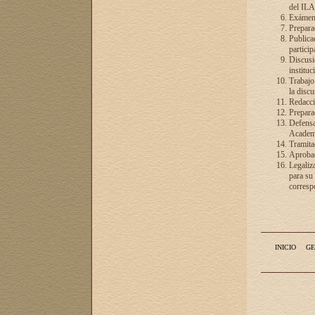
del ILA
Exámenes
Preparac
Publicac
particip
Discusió
instituc
Trabajo
la discu
Redacció
Preparac
Defensa 
Academia
Tramita
Aprobac
Legaliz
para su
correspo
INICIO
GE