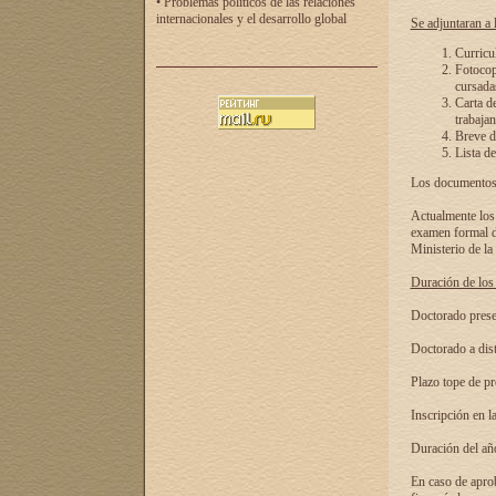
• Problemas políticos de las relaciones
internacionales y el desarrollo global
Se adjuntaran a l
Curricu
Fotocopi
cursadas
Carta d
trabajan
Breve de
Lista de
Los documentos 
Actualmente los 
examen formal de
Ministerio de la
Duración de los 
Doctorado presen
Doctorado a dist
Plazo tope de pr
Inscripción en la
Duración del añ
En caso de aprob