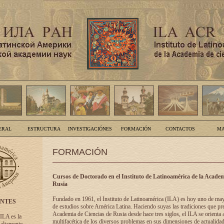
ERAL
ESTRUCTURA
INVESTIGACIÓNES
FORMACIÓN
CONTACTOS
MA
FORMACIÓN
Cursos de Doctorado en el Instituto de Latinoamérica de la Academ
Rusia
Fundado en 1961, el Instituto de Latinoamérica (ILA) es hoy uno de ma
ENTES
de estudios sobre América Latina. Haciendo suyas las tradiciones que pre
Academia de Ciencias de Rusia desde hace tres siglos, el ILA se orienta a
 ILA es la
multifacética de los diversos problemas en sus dimensiones de actualidad