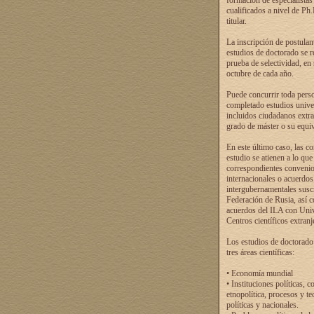
formación de especialistas
cualificados a nivel de Ph
titular.
La inscripción de postulan
estudios de doctorado se r
prueba de selectividad, en
octubre de cada año.
Puede concurrir toda pers
completado estudios univer
incluidos ciudadanos extr
grado de máster o su equiv
En este último caso, las c
estudio se atienen a lo que
correspondientes conveni
internacionales o acuerdos
intergubernamentales suscr
Federación de Rusia, así 
acuerdos del ILA con Uni
Centros científicos extranj
Los estudios de doctorado
tres áreas científicas:
• Economía mundial
• Instituciones políticas, c
etnopolítica, procesos y te
políticas y nacionales.