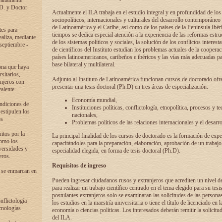
 altamente
.D. y Doctor
Actualmente el ILA trabaja en el estudio integral y en profundidad de lo
sociopolíticos, internacionales y culturales del desarrollo contemporáneo
de Latinoamérica y el Caribe, así como de los países de la Península Ibér
tes para
tiempos se dedica especial atención a la experiencia de las reformas estru
ealiza, mediante
de los sistemas políticos y sociales, la solución de los conflictos interest
 septiembre -
de científicos del Instituto estudian los problemas actuales de la coopera
países latinoamericanos, caribeños e ibéricos y las vías más adecuadas pa
base bilateral y multilateral.
ona que haya
sitarios,
Adjunto al Instituto de Latinoamérica funcionan cursos de doctorado ofre
anjeros con
presentar una tesis doctoral (Ph.D) en tres áreas de especialización:
alente.
Economía mundial,
ondiciones de
Instituciones políticas, conflictología, etnopolítica, procesos y te
 estipulen los
nacionales,
os
Problemas políticos de las relaciones internacionales y el desarro
itos por la
La principal finalidad de los cursos de doctorado es la formación de expe
como los
capacitándoles para la preparación, elaboración, aprobación de un trabajo
versidades y
especialidad elegida, en forma de tesis doctoral (Ph.D).
eros.
Requisitos de ingreso
 se enmarcan en
Pueden ingresar ciudadanos rusos y extranjeros que acrediten un nivel d
para realizar un trabajo científico centrado en el tema elegido para su tesis
postulantes extranjeros solo se examinaran las solicitudes de las persona
onflictología
los estudios en la maestría universitaria o tiene el título de licenciado en l
cnologías
economía o ciencias políticas. Los interesados deberán remitir la solicitu
del ILA.