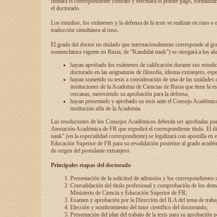
firmará el correspondiente contrato y efectuará el primer pago, formaliz
el doctorado.
Los estudios, los exámenes y la defensa de la tesis se realizan en ruso o 
traducción simultánea al ruso.
El grado del doctor no titulado que internacionalmente corresponde al gr
nomenclatura vigente en Rusia, de “Kandidat nauk”) se otorgará a los a
hayan aprobado los exámenes de calificación durante sus estudio
doctorado en las asignaturas de filosofía, idioma extranjero, espe
hayan sometido su tesis a consideración de una de las unidades 
instituciones de la Academia de Ciencias de Rusia que tiene la es
cercanas, mereciendo su aprobación para la defensa,
hayan presentado y aprobado su tesis ante el Consejo Académico
institución afín de la Academia.
Las resoluciones de los Consejos Académicos deberán ser aprobadas por
Atestación Académica de FR que expedirá el correspondiente título. El 
nauk” (en la especialidad correspondiente) se legalizará con apostilla en 
Educación Superior de FR para su revalidación posterior al grado académ
de origen del postulante extranjero.
Principales etapas del doctorado
Presentación de la solicitud de admisión y los correspondientes
Convalidación del título profesional y comprobación de los dem
Ministerio de Ciencia y Educación Superior de FR;
Examen y aprobación por la Dirección del ILA del tema de trabaj
Elección y nombramiento del tutor científico del doctorando;
Presentación del plan del trabajo de la tesis para su aprobación 