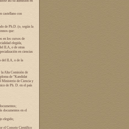
ándose así su admisión en
en castellano con
ado de Ph.D. (o, según la
lumnos que:
s en los cursos de
cialidad elegida,
del ILA, o de otras
pecialización en ciencias
 del ILA, o de la
 la Alta Comisión de
diploma de “Kandidat
el Ministerio de Ciencia y
ico de Ph. D. en el país
 documentos;
ás documentos en el
o elegido;
por el Consejo Científico