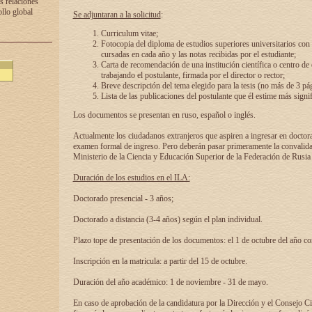
s relaciones
ollo global
Se adjuntaran a la solicitud
:
Curriculum vitae;
Fotocopia del diploma de estudios superiores universitarios con l
cursadas en cada año y las notas recibidas por el estudiante;
Carta de recomendación de una institución científica o centro de
trabajando el postulante, firmada por el director o rector;
Breve descripción del tema elegido para la tesis (no más de 3 pá
Lista de las publicaciones del postulante que él estime más signif
Los documentos se presentan en ruso, español o inglés.
Actualmente los ciudadanos extranjeros que aspiren a ingresar en doctor
examen formal de ingreso. Pero deberán pasar primeramente la convalidac
Ministerio de la Ciencia y Educación Superior de la Federación de Rusia
Duración de los estudios en el ILA:
Doctorado presencial - 3 años;
Doctorado a distancia (3-4 años) según el plan individual.
Plazo tope de presentación de los documentos: el 1 de octubre del año co
Inscripción en la matricula: a partir del 15 de octubre.
Duración del año académico: 1 de noviembre - 31 de mayo.
En caso de aprobación de la candidatura por la Dirección y el Consejo Ci