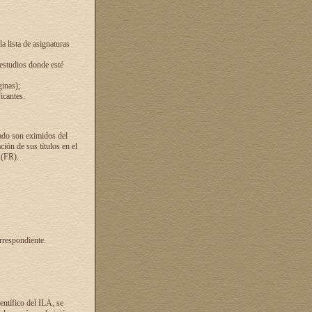
a lista de asignaturas
 estudios donde esté
ginas);
icantes.
ado son eximidos del
ión de sus títulos en el
 (FR).
rrespondiente.
entífico del ILA, se