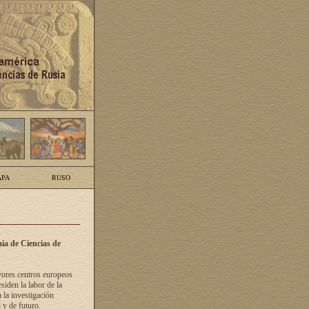
PA
RUSO
ia de Ciencias de
yores centros europeos
siden la labor de la
 la investigación
 y de futuro.