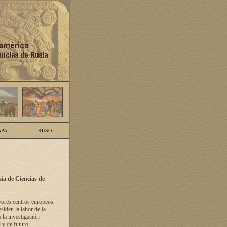
PA
RUSO
ia de Ciencias de
yores centros europeos
siden la labor de la
 la investigación
 y de futuro.