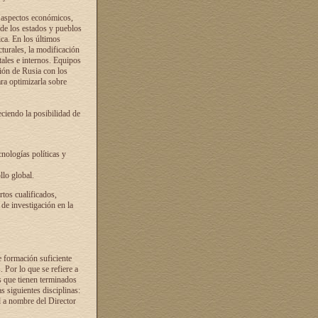
s aspectos económicos,
 de los estados y pueblos
ica. En los últimos
cturales, la modificación
atales e internos. Equipos
ción de Rusia con los
ra optimizarla sobre
ciendo la posibilidad de
cnologías políticas y
llo global.
rtos cualificados,
 de investigación en la
e formación suficiente
. Por lo que se refiere a
s que tienen terminados
as siguientes disciplinas:
d a nombre del Director