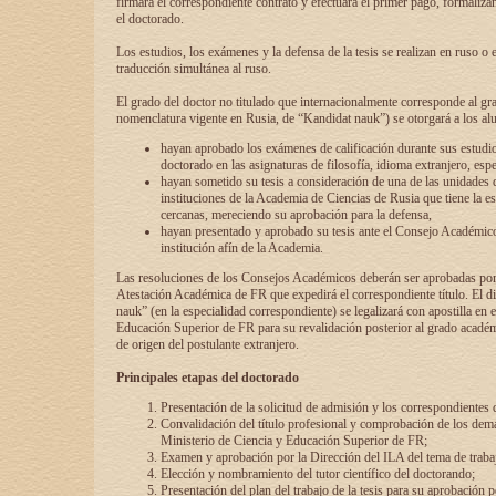
firmará el correspondiente contrato y efectuará el primer pago, formaliz
el doctorado.
Los estudios, los exámenes y la defensa de la tesis se realizan en ruso o 
traducción simultánea al ruso.
El grado del doctor no titulado que internacionalmente corresponde al gr
nomenclatura vigente en Rusia, de “Kandidat nauk”) se otorgará a los a
hayan aprobado los exámenes de calificación durante sus estudio
doctorado en las asignaturas de filosofía, idioma extranjero, espe
hayan sometido su tesis a consideración de una de las unidades 
instituciones de la Academia de Ciencias de Rusia que tiene la es
cercanas, mereciendo su aprobación para la defensa,
hayan presentado y aprobado su tesis ante el Consejo Académico
institución afín de la Academia.
Las resoluciones de los Consejos Académicos deberán ser aprobadas por
Atestación Académica de FR que expedirá el correspondiente título. El 
nauk” (en la especialidad correspondiente) se legalizará con apostilla en 
Educación Superior de FR para su revalidación posterior al grado académ
de origen del postulante extranjero.
Principales etapas del doctorado
Presentación de la solicitud de admisión y los correspondientes
Convalidación del título profesional y comprobación de los dem
Ministerio de Ciencia y Educación Superior de FR;
Examen y aprobación por la Dirección del ILA del tema de trabaj
Elección y nombramiento del tutor científico del doctorando;
Presentación del plan del trabajo de la tesis para su aprobación 