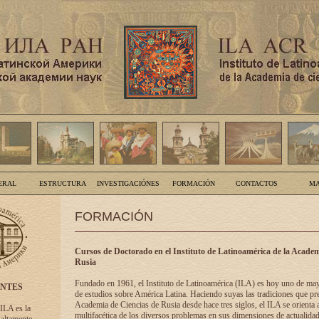
ERAL
ESTRUCTURA
INVESTIGACIÓNES
FORMACIÓN
CONTACTOS
MA
FORMACIÓN
Cursos de Doctorado en el Instituto de Latinoamérica de la Academ
Rusia
Fundado en 1961, el Instituto de Latinoamérica (ILA) es hoy uno de ma
ENTES
de estudios sobre América Latina. Haciendo suyas las tradiciones que pre
Academia de Ciencias de Rusia desde hace tres siglos, el ILA se orienta a
 ILA es la
multifacética de los diversos problemas en sus dimensiones de actualidad