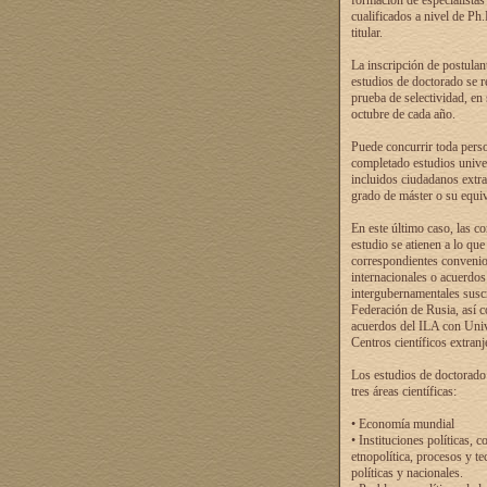
formación de especialistas
cualificados a nivel de Ph
titular.
La inscripción de postulan
estudios de doctorado se r
prueba de selectividad, en
octubre de cada año.
Puede concurrir toda pers
completado estudios univer
incluidos ciudadanos extr
grado de máster o su equiv
En este último caso, las c
estudio se atienen a lo que
correspondientes conveni
internacionales o acuerdos
intergubernamentales suscr
Federación de Rusia, así 
acuerdos del ILA con Uni
Centros científicos extranj
Los estudios de doctorado
tres áreas científicas:
• Economía mundial
• Instituciones políticas, c
etnopolítica, procesos y te
políticas y nacionales.