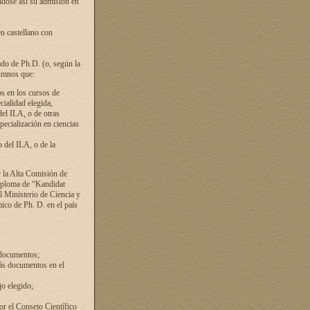
ándose así su admisión en
en castellano con
ado de Ph.D. (o, según la
lumnos que:
s en los cursos de
cialidad elegida,
del ILA, o de otras
pecialización en ciencias
 del ILA, o de la
 la Alta Comisión de
diploma de “Kandidat
el Ministerio de Ciencia y
ico de Ph. D. en el país
 documentos;
ás documentos en el
o elegido;
por el Consejo Científico