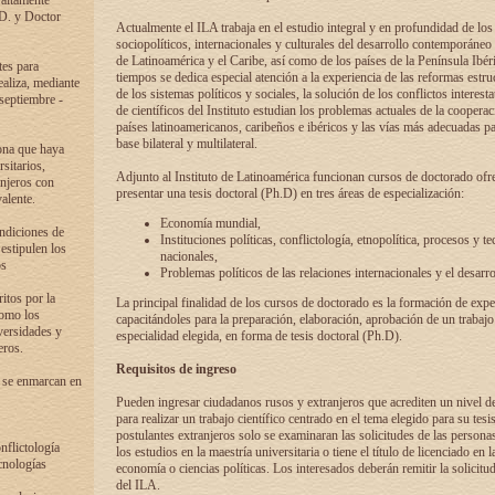
 altamente
.D. y Doctor
Actualmente el ILA trabaja en el estudio integral y en profundidad de lo
sociopolíticos, internacionales y culturales del desarrollo contemporáneo
de Latinoamérica y el Caribe, así como de los países de la Península Ibér
tes para
tiempos se dedica especial atención a la experiencia de las reformas estru
ealiza, mediante
de los sistemas políticos y sociales, la solución de los conflictos interest
 septiembre -
de científicos del Instituto estudian los problemas actuales de la coopera
países latinoamericanos, caribeños e ibéricos y las vías más adecuadas pa
base bilateral y multilateral.
ona que haya
sitarios,
Adjunto al Instituto de Latinoamérica funcionan cursos de doctorado ofre
anjeros con
presentar una tesis doctoral (Ph.D) en tres áreas de especialización:
alente.
Economía mundial,
ondiciones de
Instituciones políticas, conflictología, etnopolítica, procesos y te
 estipulen los
nacionales,
os
Problemas políticos de las relaciones internacionales y el desarro
itos por la
La principal finalidad de los cursos de doctorado es la formación de expe
como los
capacitándoles para la preparación, elaboración, aprobación de un trabajo
versidades y
especialidad elegida, en forma de tesis doctoral (Ph.D).
eros.
Requisitos de ingreso
 se enmarcan en
Pueden ingresar ciudadanos rusos y extranjeros que acrediten un nivel d
para realizar un trabajo científico centrado en el tema elegido para su tesis
postulantes extranjeros solo se examinaran las solicitudes de las persona
onflictología
los estudios en la maestría universitaria o tiene el título de licenciado en l
cnologías
economía o ciencias políticas. Los interesados deberán remitir la solicitu
del ILA.