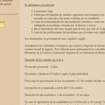
s relaciones
ollo global
Se adjuntaran a la solicitud
:
Curriculum vitae;
Fotocopia del diploma de estudios superiores universitarios con l
cursadas en cada año y las notas recibidas por el estudiante;
Carta de recomendación de una institución científica o centro de
trabajando el postulante, firmada por el director o rector;
Breve descripción del tema elegido para la tesis (no más de 3 pá
Lista de las publicaciones del postulante que él estime más signif
Los documentos se presentan en ruso, español o inglés.
Actualmente los ciudadanos extranjeros que aspiren a ingresar en doctor
examen formal de ingreso. Pero deberán pasar primeramente la convalidac
Ministerio de la Ciencia y Educación Superior de la Federación de Rusia
Duración de los estudios en el ILA:
Doctorado presencial - 3 años;
Doctorado a distancia (3-4 años) según el plan individual.
Plazo tope de presentación de los documentos: el 1 de octubre del año co
Inscripción en la matricula: a partir del 15 de octubre.
Duración del año académico: 1 de noviembre - 31 de mayo.
En caso de aprobación de la candidatura por la Dirección y el Consejo Ci