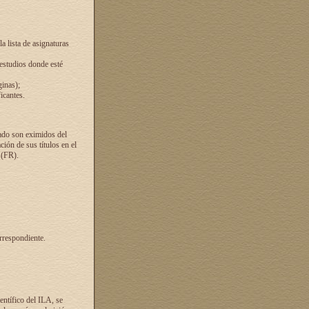
a lista de asignaturas
 estudios donde esté
ginas);
icantes.
ado son eximidos del
ión de sus títulos en el
 (FR).
rrespondiente.
entífico del ILA, se