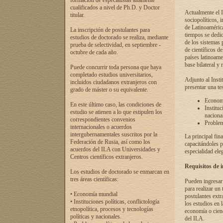
formación de especialistas altamente
cualificados a nivel de Ph.D. y Doctor
Actualmente el I
titular.
sociopolíticos, 
de Latinoamérica
La inscripción de postulantes para
tiempos se dedic
estudios de doctorado se realiza, mediante
de los sistemas p
prueba de selectividad, en septiembre -
de científicos d
octubre de cada año.
países latinoame
base bilateral y m
Puede concurrir toda persona que haya
completado estudios universitarios,
Adjunto al Insti
incluidos ciudadanos extranjeros con
presentar una te
grado de máster o su equivalente.
Economí
En este último caso, las condiciones de
Instituc
estudio se atienen a lo que estipulen los
naciona
correspondientes convenios
Problema
internacionales o acuerdos
intergubernamentales suscritos por la
La principal fin
Federación de Rusia, así como los
capacitándoles p
acuerdos del ILA con Universidades y
especialidad ele
Centros científicos extranjeros.
Requisitos de 
Los estudios de doctorado se enmarcan en
tres áreas científicas:
Pueden ingresar 
para realizar un 
• Economía mundial
postulantes extr
• Instituciones políticas, conflictología
los estudios en l
etnopolítica, procesos y tecnologías
economía o cienc
políticas y nacionales.
del ILA.