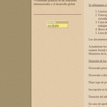
• Problemas políticos de las relaciones
internacionales y el desarrollo global
Se adjuntaran a l
Curricu
Fotocopi
cursadas
Carta d
trabajan
Breve de
Lista de
Los documentos 
Actualmente los 
examen formal de
Ministerio de la
Duración de los 
Doctorado presen
Doctorado a dist
Plazo tope de pr
Inscripción en la
Duración del añ
En caso de aprob