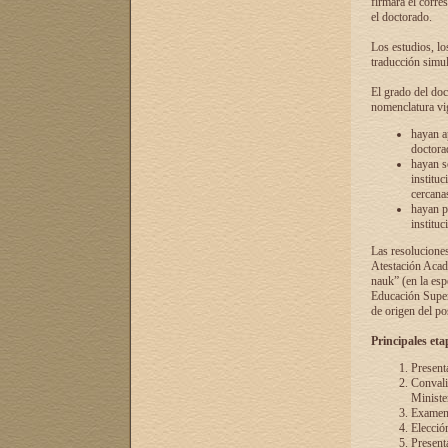
firmará el corre
el doctorado.
Los estudios, lo
traducción simul
El grado del doc
nomenclatura vi
hayan a
doctorad
hayan s
instituc
cercana
hayan p
instituc
Las resolucione
Atestación Acad
nauk” (en la esp
Educación Superi
de origen del po
Principales eta
Present
Convali
Ministe
Examen 
Elecció
Presenta