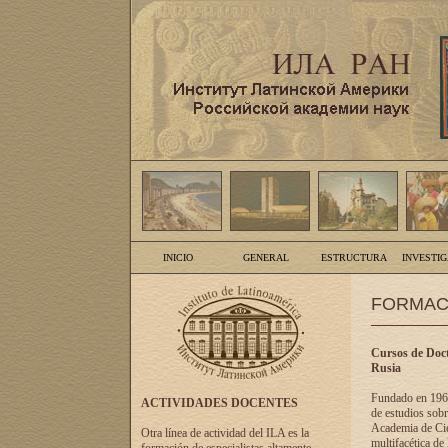
INICIO
GENERAL
ESTRUCTURA
INVESTI
FORMAC
Cursos de Doct
Rusia
Fundado en 1961
ACTIVIDADES DOCENTES
de estudios sobr
Academia de Cien
Otra línea de actividad del ILA es la
multifacética de