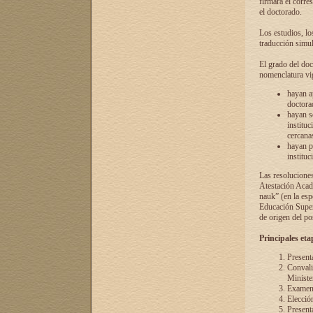
firmará el corre
el doctorado.
Los estudios, lo
traducción simul
El grado del doc
nomenclatura vi
hayan a
doctorad
hayan s
instituc
cercana
hayan p
instituc
Las resolucione
Atestación Acad
nauk” (en la esp
Educación Superi
de origen del po
Principales eta
Present
Convali
Ministe
Examen 
Elecció
Presenta