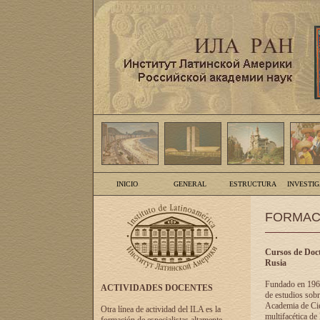
INICIO
GENERAL
ESTRUCTURA
INVESTI
FORMAC
Cursos de Doct
Rusia
Fundado en 1961
ACTIVIDADES DOCENTES
de estudios sobr
Academia de Cien
Otra línea de actividad del ILA es la
multifacética de