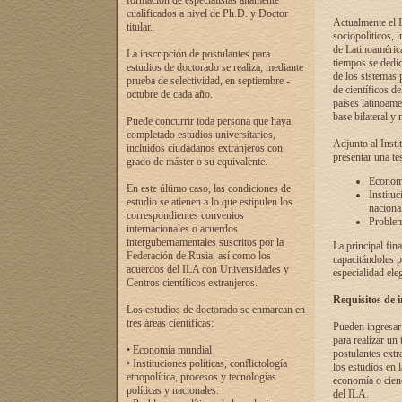
formación de especialistas altamente
cualificados a nivel de Ph.D. y Doctor
Actualmente el I
titular.
sociopolíticos, 
de Latinoamérica
La inscripción de postulantes para
tiempos se dedic
estudios de doctorado se realiza, mediante
de los sistemas p
prueba de selectividad, en septiembre -
de científicos d
octubre de cada año.
países latinoame
base bilateral y m
Puede concurrir toda persona que haya
completado estudios universitarios,
Adjunto al Insti
incluidos ciudadanos extranjeros con
presentar una te
grado de máster o su equivalente.
Economí
En este último caso, las condiciones de
Instituc
estudio se atienen a lo que estipulen los
naciona
correspondientes convenios
Problema
internacionales o acuerdos
intergubernamentales suscritos por la
La principal fin
Federación de Rusia, así como los
capacitándoles p
acuerdos del ILA con Universidades y
especialidad ele
Centros científicos extranjeros.
Requisitos de 
Los estudios de doctorado se enmarcan en
tres áreas científicas:
Pueden ingresar 
para realizar un 
• Economía mundial
postulantes extr
• Instituciones políticas, conflictología
los estudios en l
etnopolítica, procesos y tecnologías
economía o cienc
políticas y nacionales.
del ILA.