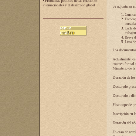
• Problemas políticos de las relaciones
internacionales y el desarrollo global
Se adjuntaran a l
Curricu
Fotocopi
cursadas
Carta d
trabajan
Breve de
Lista de
Los documentos 
Actualmente los 
examen formal de
Ministerio de la
Duración de los 
Doctorado presen
Doctorado a dist
Plazo tope de pr
Inscripción en la
Duración del añ
En caso de aprob