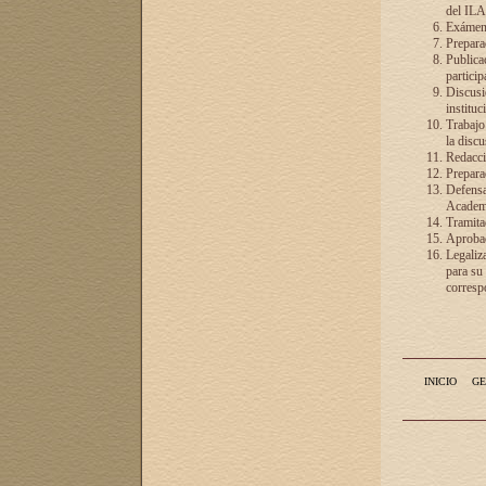
del ILA
Exámenes
Preparac
Publicac
particip
Discusió
instituc
Trabajo
la discu
Redacció
Preparac
Defensa 
Academia
Tramita
Aprobac
Legaliz
para su
correspo
INICIO
GE