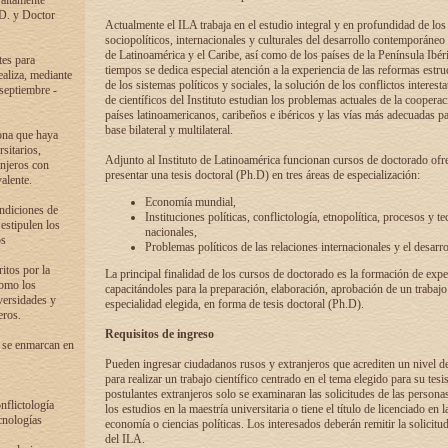
 altamente
.D. y Doctor
Actualmente el ILA trabaja en el estudio integral y en profundidad de lo
sociopolíticos, internacionales y culturales del desarrollo contemporáneo
de Latinoamérica y el Caribe, así como de los países de la Península Ibér
tes para
tiempos se dedica especial atención a la experiencia de las reformas estru
ealiza, mediante
de los sistemas políticos y sociales, la solución de los conflictos interest
 septiembre -
de científicos del Instituto estudian los problemas actuales de la coopera
países latinoamericanos, caribeños e ibéricos y las vías más adecuadas pa
base bilateral y multilateral.
ona que haya
sitarios,
Adjunto al Instituto de Latinoamérica funcionan cursos de doctorado ofre
anjeros con
presentar una tesis doctoral (Ph.D) en tres áreas de especialización:
alente.
Economía mundial,
ondiciones de
Instituciones políticas, conflictología, etnopolítica, procesos y te
 estipulen los
nacionales,
os
Problemas políticos de las relaciones internacionales y el desarro
itos por la
La principal finalidad de los cursos de doctorado es la formación de expe
como los
capacitándoles para la preparación, elaboración, aprobación de un trabajo
versidades y
especialidad elegida, en forma de tesis doctoral (Ph.D).
eros.
Requisitos de ingreso
 se enmarcan en
Pueden ingresar ciudadanos rusos y extranjeros que acrediten un nivel d
para realizar un trabajo científico centrado en el tema elegido para su tesis
postulantes extranjeros solo se examinaran las solicitudes de las persona
onflictología
los estudios en la maestría universitaria o tiene el título de licenciado en l
cnologías
economía o ciencias políticas. Los interesados deberán remitir la solicitu
del ILA.