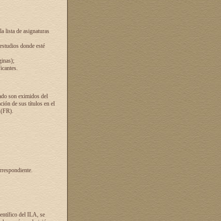
a lista de asignaturas
 estudios donde esté
ginas);
icantes.
ado son eximidos del
ión de sus títulos en el
 (FR).
rrespondiente.
entífico del ILA, se