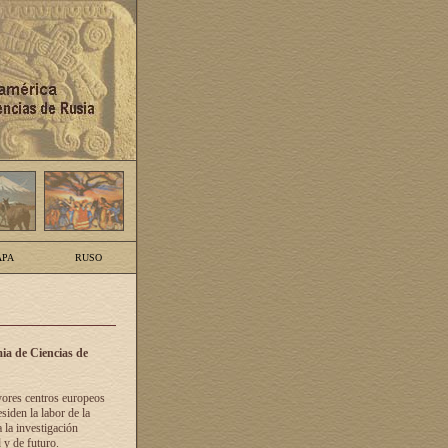
PA
RUSO
ia de Ciencias de
yores centros europeos
siden la labor de la
 la investigación
 y de futuro.