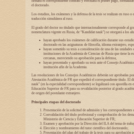
firmará el correspondiente contrato y efectuará el primer pago, formaliz
el doctorado.
Los estudios, los exámenes y la defensa de la tesis se realizan en ruso o 
traducción simultánea al ruso.
El grado del doctor no titulado que internacionalmente corresponde al gr
nomenclatura vigente en Rusia, de “Kandidat nauk”) se otorgará a los a
hayan aprobado los exámenes de calificación durante sus estudio
doctorado en las asignaturas de filosofía, idioma extranjero, espe
hayan sometido su tesis a consideración de una de las unidades 
instituciones de la Academia de Ciencias de Rusia que tiene la es
cercanas, mereciendo su aprobación para la defensa,
hayan presentado y aprobado su tesis ante el Consejo Académico
institución afín de la Academia.
Las resoluciones de los Consejos Académicos deberán ser aprobadas por
Atestación Académica de FR que expedirá el correspondiente título. El 
nauk” (en la especialidad correspondiente) se legalizará con apostilla en 
Educación Superior de FR para su revalidación posterior al grado académ
de origen del postulante extranjero.
Principales etapas del doctorado
Presentación de la solicitud de admisión y los correspondientes
Convalidación del título profesional y comprobación de los dem
Ministerio de Ciencia y Educación Superior de FR;
Examen y aprobación por la Dirección del ILA del tema de trabaj
Elección y nombramiento del tutor científico del doctorando;
Presentación del plan del trabajo de la tesis para su aprobación 