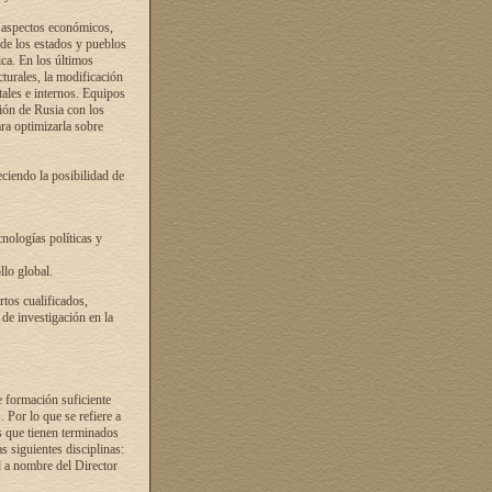
s aspectos económicos,
 de los estados y pueblos
ica. En los últimos
cturales, la modificación
atales e internos. Equipos
ción de Rusia con los
ra optimizarla sobre
ciendo la posibilidad de
cnologías políticas y
llo global.
rtos cualificados,
 de investigación en la
e formación suficiente
. Por lo que se refiere a
s que tienen terminados
as siguientes disciplinas:
d a nombre del Director