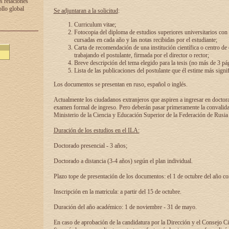
s relaciones
ollo global
Se adjuntaran a la solicitud
:
Curriculum vitae;
Fotocopia del diploma de estudios superiores universitarios con l
cursadas en cada año y las notas recibidas por el estudiante;
Carta de recomendación de una institución científica o centro de
trabajando el postulante, firmada por el director o rector;
Breve descripción del tema elegido para la tesis (no más de 3 pá
Lista de las publicaciones del postulante que él estime más signif
Los documentos se presentan en ruso, español o inglés.
Actualmente los ciudadanos extranjeros que aspiren a ingresar en doctor
examen formal de ingreso. Pero deberán pasar primeramente la convalidac
Ministerio de la Ciencia y Educación Superior de la Federación de Rusia
Duración de los estudios en el ILA:
Doctorado presencial - 3 años;
Doctorado a distancia (3-4 años) según el plan individual.
Plazo tope de presentación de los documentos: el 1 de octubre del año co
Inscripción en la matricula: a partir del 15 de octubre.
Duración del año académico: 1 de noviembre - 31 de mayo.
En caso de aprobación de la candidatura por la Dirección y el Consejo Ci