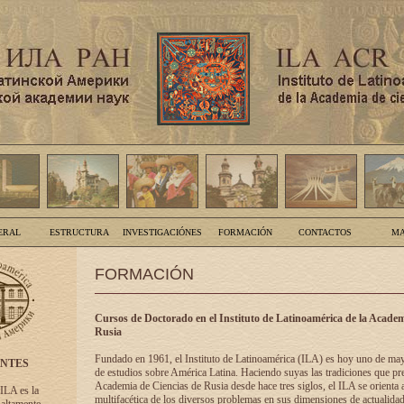
ERAL
ESTRUCTURA
INVESTIGACIÓNES
FORMACIÓN
CONTACTOS
MA
FORMACIÓN
Cursos de Doctorado en el Instituto de Latinoamérica de la Academ
Rusia
Fundado en 1961, el Instituto de Latinoamérica (ILA) es hoy uno de ma
ENTES
de estudios sobre América Latina. Haciendo suyas las tradiciones que pre
Academia de Ciencias de Rusia desde hace tres siglos, el ILA se orienta a
 ILA es la
multifacética de los diversos problemas en sus dimensiones de actualidad