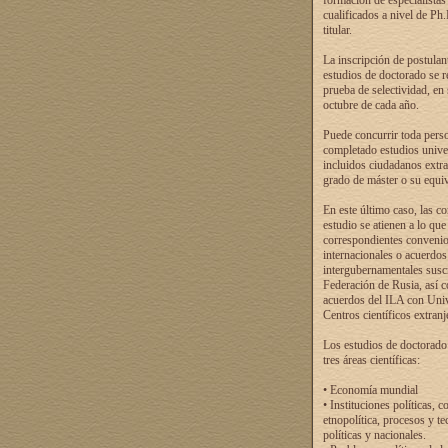
formación de especialistas
cualificados a nivel de Ph
titular.
La inscripción de postulan
estudios de doctorado se r
prueba de selectividad, en
octubre de cada año.
Puede concurrir toda pers
completado estudios univer
incluidos ciudadanos extr
grado de máster o su equiv
En este último caso, las c
estudio se atienen a lo que
correspondientes conveni
internacionales o acuerdos
intergubernamentales suscr
Federación de Rusia, así 
acuerdos del ILA con Uni
Centros científicos extranj
Los estudios de doctorado
tres áreas científicas:
• Economía mundial
• Instituciones políticas, c
etnopolítica, procesos y te
políticas y nacionales.