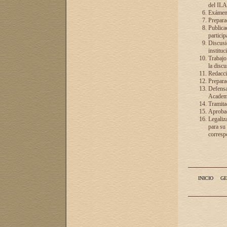
del ILA
Exámenes
Preparac
Publicac
particip
Discusió
instituc
Trabajo
la discu
Redacció
Preparac
Defensa 
Academia
Tramita
Aprobac
Legaliz
para su
correspo
INICIO
GE