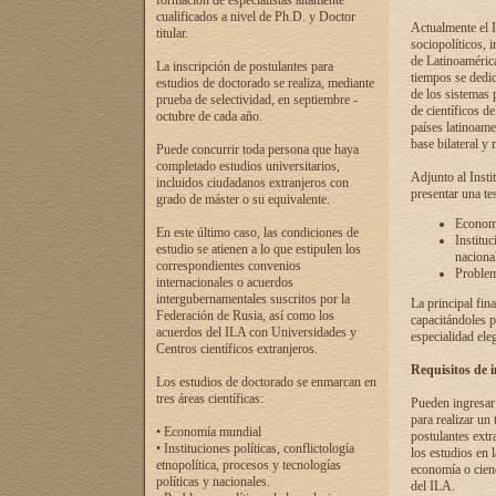
formación de especialistas altamente
cualificados a nivel de Ph.D. y Doctor
Actualmente el I
titular.
sociopolíticos, 
de Latinoamérica
La inscripción de postulantes para
tiempos se dedic
estudios de doctorado se realiza, mediante
de los sistemas p
prueba de selectividad, en septiembre -
de científicos d
octubre de cada año.
países latinoame
base bilateral y m
Puede concurrir toda persona que haya
completado estudios universitarios,
Adjunto al Insti
incluidos ciudadanos extranjeros con
presentar una te
grado de máster o su equivalente.
Economí
En este último caso, las condiciones de
Instituc
estudio se atienen a lo que estipulen los
naciona
correspondientes convenios
Problema
internacionales o acuerdos
intergubernamentales suscritos por la
La principal fin
Federación de Rusia, así como los
capacitándoles p
acuerdos del ILA con Universidades y
especialidad ele
Centros científicos extranjeros.
Requisitos de 
Los estudios de doctorado se enmarcan en
tres áreas científicas:
Pueden ingresar 
para realizar un 
• Economía mundial
postulantes extr
• Instituciones políticas, conflictología
los estudios en l
etnopolítica, procesos y tecnologías
economía o cienc
políticas y nacionales.
del ILA.