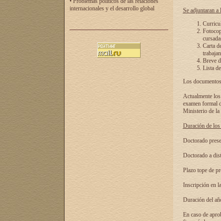
• Problemas políticos de las relaciones
internacionales y el desarrollo global
Se adjuntaran a l
Curricu
Fotocopi
cursadas
Carta d
trabajan
Breve de
Lista de
Los documentos 
Actualmente los 
examen formal de
Ministerio de la
Duración de los 
Doctorado presen
Doctorado a dist
Plazo tope de pr
Inscripción en la
Duración del añ
En caso de aprob