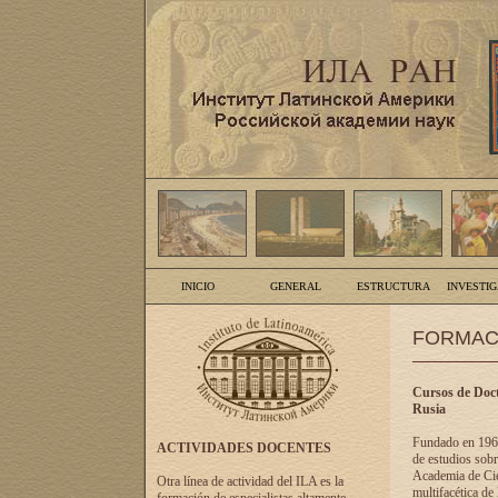
INICIO
GENERAL
ESTRUCTURA
INVESTI
FORMAC
Cursos de Doct
Rusia
Fundado en 1961
ACTIVIDADES DOCENTES
de estudios sobr
Academia de Cien
Otra línea de actividad del ILA es la
multifacética de