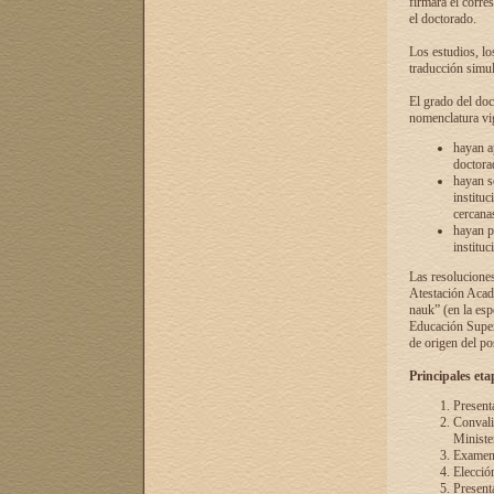
firmará el corre
el doctorado.
Los estudios, lo
traducción simul
El grado del doc
nomenclatura vi
hayan a
doctorad
hayan s
instituc
cercana
hayan p
instituc
Las resolucione
Atestación Acad
nauk” (en la esp
Educación Superi
de origen del po
Principales eta
Present
Convali
Ministe
Examen 
Elecció
Presenta