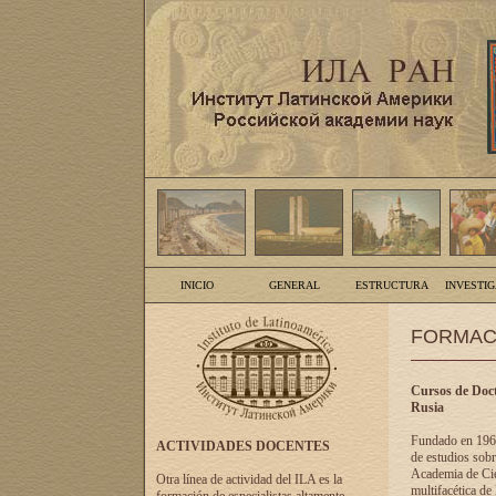
INICIO
GENERAL
ESTRUCTURA
INVESTI
FORMAC
Cursos de Doct
Rusia
Fundado en 1961
ACTIVIDADES DOCENTES
de estudios sobr
Academia de Cien
Otra línea de actividad del ILA es la
multifacética de