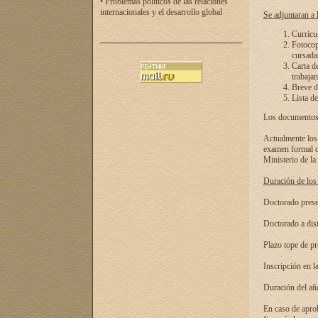
• Problemas políticos de las relaciones
internacionales y el desarrollo global
Se adjuntaran a l
Curricu
Fotocopi
cursadas
Carta d
trabajan
Breve de
Lista de
Los documentos 
Actualmente los 
examen formal de
Ministerio de la
Duración de los 
Doctorado presen
Doctorado a dist
Plazo tope de pr
Inscripción en la
Duración del añ
En caso de aprob