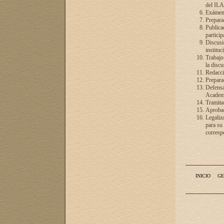
del ILA
Exámenes
Preparac
Publicac
particip
Discusió
instituc
Trabajo
la discu
Redacció
Preparac
Defensa 
Academia
Tramita
Aprobac
Legaliz
para su
correspo
INICIO
GE