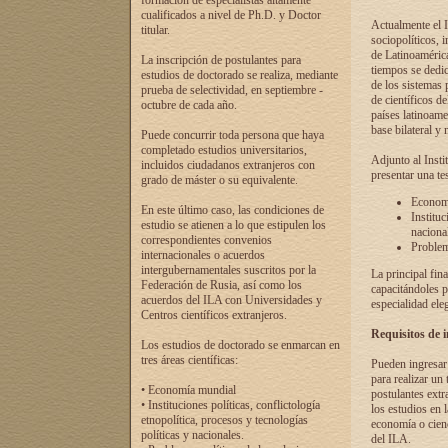
formación de especialistas altamente
cualificados a nivel de Ph.D. y Doctor
Actualmente el I
titular.
sociopolíticos, 
de Latinoamérica
La inscripción de postulantes para
tiempos se dedic
estudios de doctorado se realiza, mediante
de los sistemas p
prueba de selectividad, en septiembre -
de científicos d
octubre de cada año.
países latinoame
base bilateral y m
Puede concurrir toda persona que haya
completado estudios universitarios,
Adjunto al Insti
incluidos ciudadanos extranjeros con
presentar una te
grado de máster o su equivalente.
Economí
En este último caso, las condiciones de
Instituc
estudio se atienen a lo que estipulen los
naciona
correspondientes convenios
Problema
internacionales o acuerdos
intergubernamentales suscritos por la
La principal fin
Federación de Rusia, así como los
capacitándoles p
acuerdos del ILA con Universidades y
especialidad ele
Centros científicos extranjeros.
Requisitos de 
Los estudios de doctorado se enmarcan en
tres áreas científicas:
Pueden ingresar 
para realizar un 
• Economía mundial
postulantes extr
• Instituciones políticas, conflictología
los estudios en l
etnopolítica, procesos y tecnologías
economía o cienc
políticas y nacionales.
del ILA.