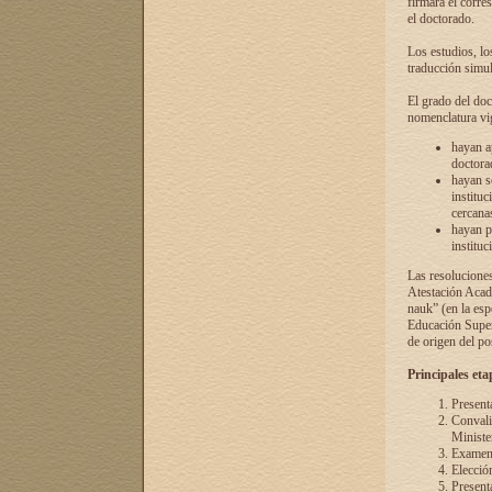
firmará el corre
el doctorado.
Los estudios, lo
traducción simul
El grado del doc
nomenclatura vi
hayan a
doctorad
hayan s
instituc
cercana
hayan p
instituc
Las resolucione
Atestación Acad
nauk” (en la esp
Educación Superi
de origen del po
Principales eta
Present
Convali
Ministe
Examen 
Elecció
Presenta