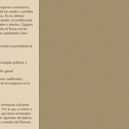
s aspectos económicos,
 de los estados y pueblos
ica. En los últimos
cturales, la modificación
atales e internos. Equipos
ción de Rusia con los
ra optimizarla sobre
ciendo la posibilidad de
cnologías políticas y
llo global.
rtos cualificados,
 de investigación en la
e formación suficiente
. Por lo que se refiere a
s que tienen terminados
as siguientes disciplinas:
d a nombre del Director