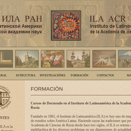
ERAL
ESTRUCTURA
INVESTIGACIÓNES
FORMACIÓN
CONTACTOS
MA
FORMACIÓN
Cursos de Doctorado en el Instituto de Latinoamérica de la Academ
Rusia
Fundado en 1961, el Instituto de Latinoamérica (ILA) es hoy uno de ma
ENTES
de estudios sobre América Latina. Haciendo suyas las tradiciones que pre
Academia de Ciencias de Rusia desde hace tres siglos, el ILA se orienta a
 ILA es la
multifacética de los diversos problemas en sus dimensiones de actualidad