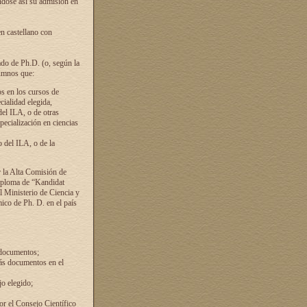
ándose así su admisión en
en castellano con
ado de Ph.D. (o, según la
lumnos que:
s en los cursos de
cialidad elegida,
del ILA, o de otras
pecialización en ciencias
 del ILA, o de la
 la Alta Comisión de
diploma de “Kandidat
el Ministerio de Ciencia y
ico de Ph. D. en el país
 documentos;
ás documentos en el
o elegido;
por el Consejo Científico