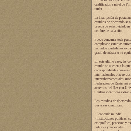
formación de especialistas
cualificados a nivel de Ph
titular.
La inscripción de postulan
estudios de doctorado se r
prueba de selectividad, en
octubre de cada año.
Puede concurrir toda pers
completado estudios univer
incluidos ciudadanos extr
grado de máster o su equiv
En este último caso, las c
estudio se atienen a lo que
correspondientes conveni
internacionales o acuerdos
intergubernamentales suscr
Federación de Rusia, así 
acuerdos del ILA con Uni
Centros científicos extranj
Los estudios de doctorado
tres áreas científicas:
• Economía mundial
• Instituciones políticas, c
etnopolítica, procesos y te
políticas y nacionales.