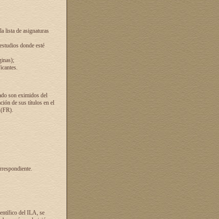
a lista de asignaturas
 estudios donde esté
ginas);
icantes.
ado son eximidos del
ión de sus títulos en el
 (FR).
rrespondiente.
entífico del ILA, se