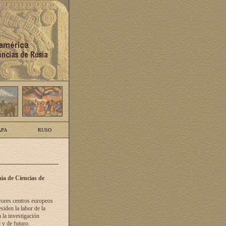
PA
RUSO
ia de Ciencias de
yores centros europeos
siden la labor de la
 la investigación
 y de futuro.