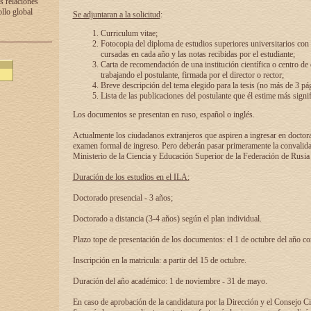
s relaciones
ollo global
Se adjuntaran a la solicitud
:
Curriculum vitae;
Fotocopia del diploma de estudios superiores universitarios con l
cursadas en cada año y las notas recibidas por el estudiante;
Carta de recomendación de una institución científica o centro de
trabajando el postulante, firmada por el director o rector;
Breve descripción del tema elegido para la tesis (no más de 3 pá
Lista de las publicaciones del postulante que él estime más signif
Los documentos se presentan en ruso, español o inglés.
Actualmente los ciudadanos extranjeros que aspiren a ingresar en doctor
examen formal de ingreso. Pero deberán pasar primeramente la convalidac
Ministerio de la Ciencia y Educación Superior de la Federación de Rusia
Duración de los estudios en el ILA:
Doctorado presencial - 3 años;
Doctorado a distancia (3-4 años) según el plan individual.
Plazo tope de presentación de los documentos: el 1 de octubre del año co
Inscripción en la matricula: a partir del 15 de octubre.
Duración del año académico: 1 de noviembre - 31 de mayo.
En caso de aprobación de la candidatura por la Dirección y el Consejo Ci