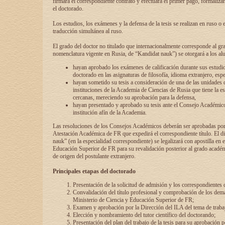
firmará el correspondiente contrato y efectuará el primer pago, formaliz
el doctorado.
Los estudios, los exámenes y la defensa de la tesis se realizan en ruso o 
traducción simultánea al ruso.
El grado del doctor no titulado que internacionalmente corresponde al gr
nomenclatura vigente en Rusia, de “Kandidat nauk”) se otorgará a los a
hayan aprobado los exámenes de calificación durante sus estudio
doctorado en las asignaturas de filosofía, idioma extranjero, espe
hayan sometido su tesis a consideración de una de las unidades 
instituciones de la Academia de Ciencias de Rusia que tiene la es
cercanas, mereciendo su aprobación para la defensa,
hayan presentado y aprobado su tesis ante el Consejo Académico
institución afín de la Academia.
Las resoluciones de los Consejos Académicos deberán ser aprobadas por
Atestación Académica de FR que expedirá el correspondiente título. El 
nauk” (en la especialidad correspondiente) se legalizará con apostilla en 
Educación Superior de FR para su revalidación posterior al grado académ
de origen del postulante extranjero.
Principales etapas del doctorado
Presentación de la solicitud de admisión y los correspondientes
Convalidación del título profesional y comprobación de los dem
Ministerio de Ciencia y Educación Superior de FR;
Examen y aprobación por la Dirección del ILA del tema de trabaj
Elección y nombramiento del tutor científico del doctorando;
Presentación del plan del trabajo de la tesis para su aprobación 