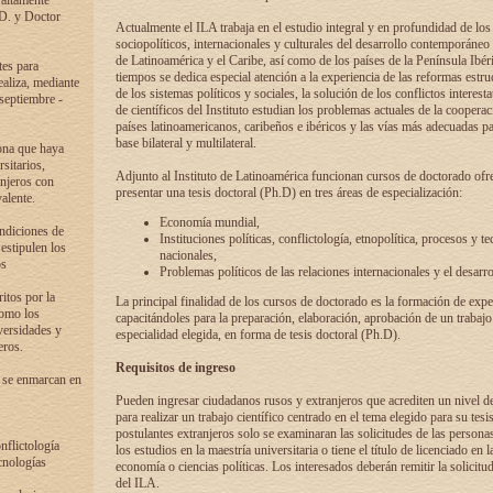
 altamente
.D. y Doctor
Actualmente el ILA trabaja en el estudio integral y en profundidad de lo
sociopolíticos, internacionales y culturales del desarrollo contemporáneo
de Latinoamérica y el Caribe, así como de los países de la Península Ibér
tes para
tiempos se dedica especial atención a la experiencia de las reformas estru
ealiza, mediante
de los sistemas políticos y sociales, la solución de los conflictos interest
 septiembre -
de científicos del Instituto estudian los problemas actuales de la coopera
países latinoamericanos, caribeños e ibéricos y las vías más adecuadas pa
base bilateral y multilateral.
ona que haya
sitarios,
Adjunto al Instituto de Latinoamérica funcionan cursos de doctorado ofre
anjeros con
presentar una tesis doctoral (Ph.D) en tres áreas de especialización:
alente.
Economía mundial,
ondiciones de
Instituciones políticas, conflictología, etnopolítica, procesos y te
 estipulen los
nacionales,
os
Problemas políticos de las relaciones internacionales y el desarro
itos por la
La principal finalidad de los cursos de doctorado es la formación de expe
como los
capacitándoles para la preparación, elaboración, aprobación de un trabajo
versidades y
especialidad elegida, en forma de tesis doctoral (Ph.D).
eros.
Requisitos de ingreso
 se enmarcan en
Pueden ingresar ciudadanos rusos y extranjeros que acrediten un nivel d
para realizar un trabajo científico centrado en el tema elegido para su tesis
postulantes extranjeros solo se examinaran las solicitudes de las persona
onflictología
los estudios en la maestría universitaria o tiene el título de licenciado en l
cnologías
economía o ciencias políticas. Los interesados deberán remitir la solicitu
del ILA.