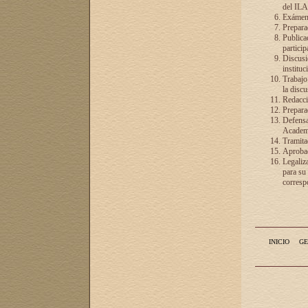
del ILA
Exámenes
Preparac
Publicac
particip
Discusió
instituc
Trabajo
la discu
Redacció
Preparac
Defensa 
Academia
Tramita
Aprobac
Legaliz
para su
correspo
INICIO
GE