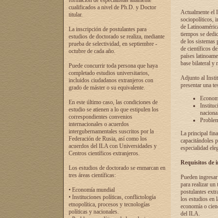
formación de especialistas altamente
cualificados a nivel de Ph.D. y Doctor
Actualmente el I
titular.
sociopolíticos, 
de Latinoamérica
La inscripción de postulantes para
tiempos se dedic
estudios de doctorado se realiza, mediante
de los sistemas p
prueba de selectividad, en septiembre -
de científicos d
octubre de cada año.
países latinoame
base bilateral y m
Puede concurrir toda persona que haya
completado estudios universitarios,
Adjunto al Insti
incluidos ciudadanos extranjeros con
presentar una te
grado de máster o su equivalente.
Economí
En este último caso, las condiciones de
Instituc
estudio se atienen a lo que estipulen los
naciona
correspondientes convenios
Problema
internacionales o acuerdos
intergubernamentales suscritos por la
La principal fin
Federación de Rusia, así como los
capacitándoles p
acuerdos del ILA con Universidades y
especialidad ele
Centros científicos extranjeros.
Requisitos de 
Los estudios de doctorado se enmarcan en
tres áreas científicas:
Pueden ingresar 
para realizar un 
• Economía mundial
postulantes extr
• Instituciones políticas, conflictología
los estudios en l
etnopolítica, procesos y tecnologías
economía o cienc
políticas y nacionales.
del ILA.