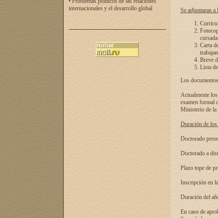
• Problemas políticos de las relaciones
internacionales y el desarrollo global
Se adjuntaran a l
Curricu
Fotocopi
cursadas
Carta d
trabajan
Breve de
Lista de
Los documentos 
Actualmente los 
examen formal de
Ministerio de la
Duración de los 
Doctorado presen
Doctorado a dist
Plazo tope de pr
Inscripción en la
Duración del añ
En caso de aprob