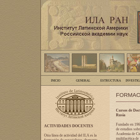
INICIO
GENERAL
ESTRUCTURA
INVESTI
FORMAC
Cursos de Doct
Rusia
Fundado en 1961
ACTIVIDADES DOCENTES
de estudios sobr
Academia de Cien
Otra línea de actividad del ILA es la
multifacética de