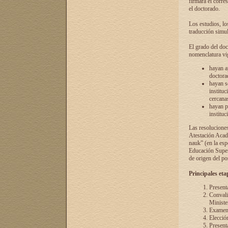
firmará el corre
el doctorado.
Los estudios, lo
traducción simul
El grado del doc
nomenclatura vi
hayan a
doctorad
hayan s
instituc
cercana
hayan p
instituc
Las resolucione
Atestación Acad
nauk” (en la esp
Educación Superi
de origen del po
Principales eta
Present
Convali
Ministe
Examen 
Elecció
Presenta