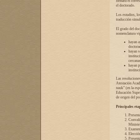
firmará el corre
el doctorado.
Los estudios, lo
traducción simul
El grado del doc
nomenclatura vi
hayan a
doctorad
hayan s
instituc
cercana
hayan p
instituc
Las resolucione
Atestación Acad
nauk” (en la esp
Educación Superi
de origen del po
Principales eta
Present
Convali
Ministe
Examen 
Elecció
Presenta