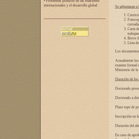
• Problemas políticos de las relaciones
internacionales y el desarrollo global
Se adjuntaran a l
Curricu
Fotocopi
cursadas
Carta d
trabajan
Breve de
Lista de
Los documentos 
Actualmente los 
examen formal de
Ministerio de la
Duración de los 
Doctorado presen
Doctorado a dist
Plazo tope de pr
Inscripción en la
Duración del añ
En caso de aprob