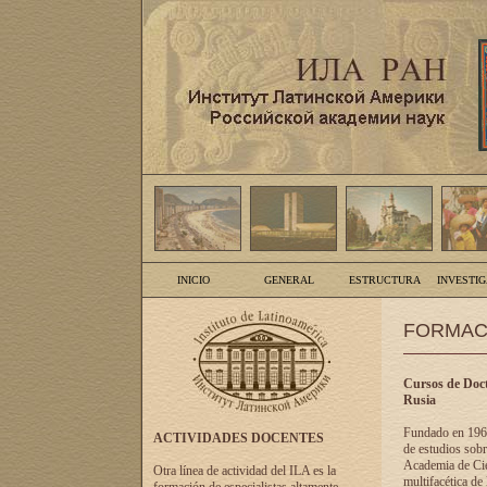
INICIO
GENERAL
ESTRUCTURA
INVESTI
FORMAC
Cursos de Doct
Rusia
Fundado en 1961
ACTIVIDADES DOCENTES
de estudios sobr
Academia de Cien
Otra línea de actividad del ILA es la
multifacética de