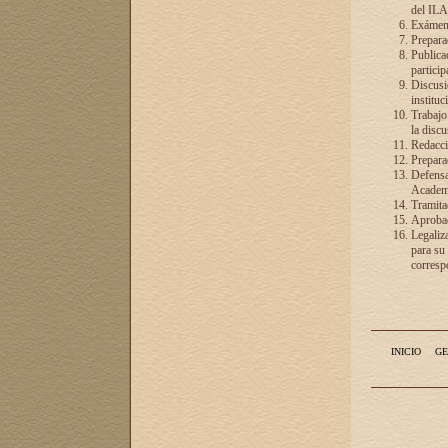
del ILA
Exámenes
Preparac
Publicac
particip
Discusió
instituc
Trabajo
la discu
Redacció
Preparac
Defensa 
Academia
Tramita
Aprobac
Legaliz
para su
correspo
INICIO
GE