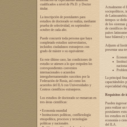
formación de especialistas altamente
cualificados a nivel de Ph.D. y Doctor
Actualmente el I
titular.
sociopolíticos, 
de Latinoamérica
La inscripción de postulantes para
tiempos se dedic
estudios de doctorado se realiza, mediante
de los sistemas p
prueba de selectividad, en septiembre -
de científicos d
octubre de cada año.
países latinoame
base bilateral y m
Puede concurrir toda persona que haya
completado estudios universitarios,
Adjunto al Insti
incluidos ciudadanos extranjeros con
presentar una te
grado de máster o su equivalente.
Economí
En este último caso, las condiciones de
Instituc
estudio se atienen a lo que estipulen los
naciona
correspondientes convenios
Problema
internacionales o acuerdos
intergubernamentales suscritos por la
La principal fin
Federación de Rusia, así como los
capacitándoles p
acuerdos del ILA con Universidades y
especialidad ele
Centros científicos extranjeros.
Requisitos de 
Los estudios de doctorado se enmarcan en
tres áreas científicas:
Pueden ingresar 
para realizar un 
• Economía mundial
postulantes extr
• Instituciones políticas, conflictología
los estudios en l
etnopolítica, procesos y tecnologías
economía o cienc
políticas y nacionales.
del ILA.