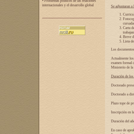
• Problemas políticos de las relaciones
internacionales y el desarrollo global
Se adjuntaran a l
Curricu
Fotocopi
cursadas
Carta d
trabajan
Breve de
Lista de
Los documentos 
Actualmente los 
examen formal de
Ministerio de la
Duración de los 
Doctorado presen
Doctorado a dist
Plazo tope de pr
Inscripción en la
Duración del añ
En caso de aprob