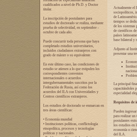
formación de especialistas altamente
cualificados a nivel de Ph.D. y Doctor
Actualmente el I
titular.
sociopolíticos, 
de Latinoamérica
La inscripción de postulantes para
tiempos se dedic
estudios de doctorado se realiza, mediante
de los sistemas p
prueba de selectividad, en septiembre -
de científicos d
octubre de cada año.
países latinoame
base bilateral y m
Puede concurrir toda persona que haya
completado estudios universitarios,
Adjunto al Insti
incluidos ciudadanos extranjeros con
presentar una te
grado de máster o su equivalente.
Economí
En este último caso, las condiciones de
Instituc
estudio se atienen a lo que estipulen los
naciona
correspondientes convenios
Problema
internacionales o acuerdos
intergubernamentales suscritos por la
La principal fin
Federación de Rusia, así como los
capacitándoles p
acuerdos del ILA con Universidades y
especialidad ele
Centros científicos extranjeros.
Requisitos de 
Los estudios de doctorado se enmarcan en
tres áreas científicas:
Pueden ingresar 
para realizar un 
• Economía mundial
postulantes extr
• Instituciones políticas, conflictología
los estudios en l
etnopolítica, procesos y tecnologías
economía o cienc
políticas y nacionales.
del ILA.