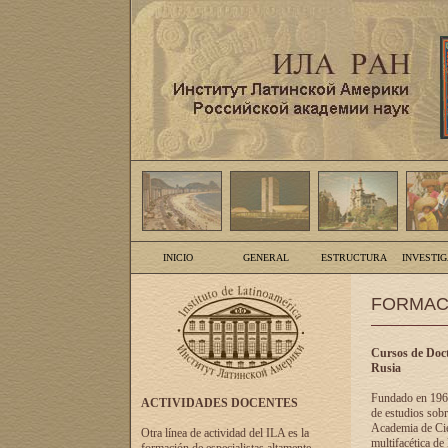
INICIO
GENERAL
ESTRUCTURA
INVESTI
FORMAC
Cursos de Doct
Rusia
Fundado en 1961
ACTIVIDADES DOCENTES
de estudios sobr
Academia de Cien
Otra línea de actividad del ILA es la
multifacética de