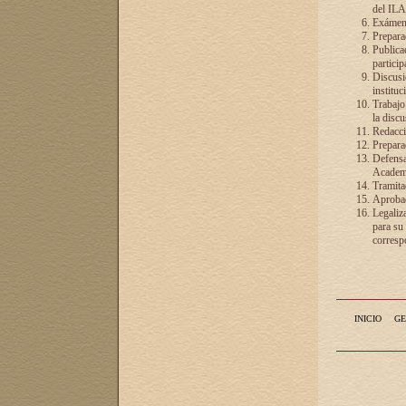
del ILA
Exámenes
Preparac
Publicac
particip
Discusió
instituc
Trabajo
la discu
Redacció
Preparac
Defensa 
Academia
Tramita
Aprobac
Legaliz
para su
correspo
INICIO
GE