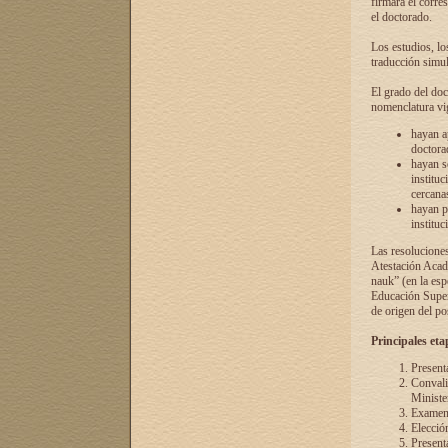
firmará el corre
el doctorado.
Los estudios, lo
traducción simul
El grado del doc
nomenclatura vi
hayan a
doctorad
hayan s
instituc
cercana
hayan p
instituc
Las resolucione
Atestación Acad
nauk” (en la esp
Educación Superi
de origen del po
Principales eta
Present
Convali
Ministe
Examen 
Elecció
Presenta