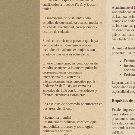
formación de especialistas altamente
cualificados a nivel de Ph.D. y Doctor
Actualmente el I
titular.
sociopolíticos, 
de Latinoamérica
La inscripción de postulantes para
tiempos se dedic
estudios de doctorado se realiza, mediante
de los sistemas p
prueba de selectividad, en septiembre -
de científicos d
octubre de cada año.
países latinoame
base bilateral y m
Puede concurrir toda persona que haya
completado estudios universitarios,
Adjunto al Insti
incluidos ciudadanos extranjeros con
presentar una te
grado de máster o su equivalente.
Economí
En este último caso, las condiciones de
Instituc
estudio se atienen a lo que estipulen los
naciona
correspondientes convenios
Problema
internacionales o acuerdos
intergubernamentales suscritos por la
La principal fin
Federación de Rusia, así como los
capacitándoles p
acuerdos del ILA con Universidades y
especialidad ele
Centros científicos extranjeros.
Requisitos de 
Los estudios de doctorado se enmarcan en
tres áreas científicas:
Pueden ingresar 
para realizar un 
• Economía mundial
postulantes extr
• Instituciones políticas, conflictología
los estudios en l
etnopolítica, procesos y tecnologías
economía o cienc
políticas y nacionales.
del ILA.