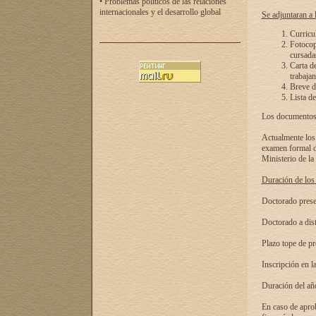
• Problemas políticos de las relaciones
internacionales y el desarrollo global
Se adjuntaran a l
Curricu
Fotocopi
cursadas
Carta d
trabajan
Breve de
Lista de
Los documentos 
Actualmente los 
examen formal de
Ministerio de la
Duración de los 
Doctorado presen
Doctorado a dist
Plazo tope de pr
Inscripción en la
Duración del añ
En caso de aprob