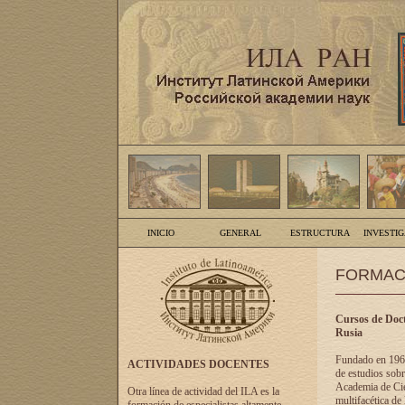
INICIO
GENERAL
ESTRUCTURA
INVESTI
FORMAC
Cursos de Doct
Rusia
Fundado en 1961
ACTIVIDADES DOCENTES
de estudios sobr
Academia de Cien
Otra línea de actividad del ILA es la
multifacética de