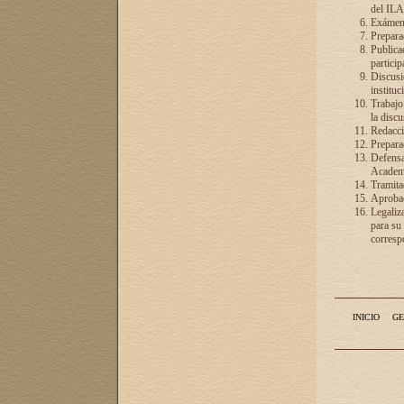
del ILA
Exámenes
Preparac
Publicac
particip
Discusió
instituc
Trabajo
la discu
Redacció
Preparac
Defensa 
Academia
Tramita
Aprobac
Legaliz
para su
correspo
INICIO
GE