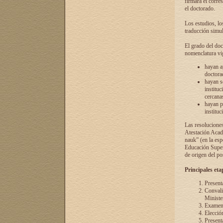
firmará el corre
el doctorado.
Los estudios, lo
traducción simul
El grado del doc
nomenclatura vi
hayan a
doctorad
hayan s
instituc
cercana
hayan p
instituc
Las resolucione
Atestación Acad
nauk” (en la esp
Educación Superi
de origen del po
Principales eta
Present
Convali
Ministe
Examen 
Elecció
Presenta