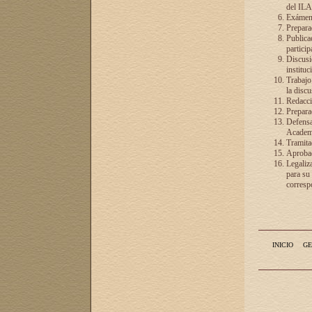
del ILA
Exámenes
Preparac
Publicac
particip
Discusió
instituc
Trabajo
la discu
Redacció
Preparac
Defensa 
Academia
Tramita
Aprobac
Legaliz
para su
correspo
INICIO
GE