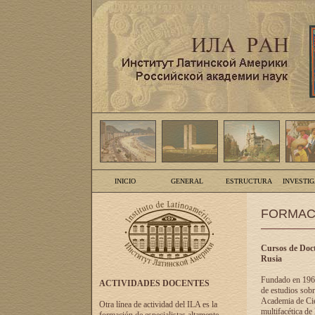
INICIO
GENERAL
ESTRUCTURA
INVESTI
FORMAC
Cursos de Doct
Rusia
Fundado en 1961
ACTIVIDADES DOCENTES
de estudios sobr
Academia de Cien
Otra línea de actividad del ILA es la
multifacética de