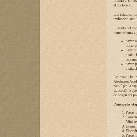
firmará el corre
el doctorado.
Los estudios, lo
traducción simul
El grado del doc
nomenclatura vi
hayan a
doctorad
hayan s
instituc
cercana
hayan p
instituc
Las resolucione
Atestación Acad
nauk” (en la esp
Educación Superi
de origen del po
Principales eta
Present
Convali
Ministe
Examen 
Elecció
Presenta