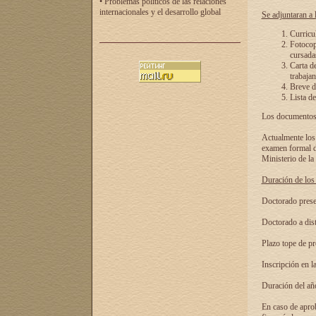
• Problemas políticos de las relaciones
internacionales y el desarrollo global
Se adjuntaran a l
Curricu
Fotocopi
cursadas
Carta d
trabajan
Breve de
Lista de
Los documentos 
Actualmente los 
examen formal de
Ministerio de la
Duración de los 
Doctorado presen
Doctorado a dist
Plazo tope de pr
Inscripción en la
Duración del añ
En caso de aprob