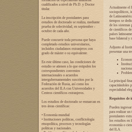
formación de especialistas altamente
cualificados a nivel de Ph.D. y Doctor
Actualmente el I
titular.
sociopolíticos, 
de Latinoamérica
La inscripción de postulantes para
tiempos se dedic
estudios de doctorado se realiza, mediante
de los sistemas p
prueba de selectividad, en septiembre -
de científicos d
octubre de cada año.
países latinoame
base bilateral y m
Puede concurrir toda persona que haya
completado estudios universitarios,
Adjunto al Insti
incluidos ciudadanos extranjeros con
presentar una te
grado de máster o su equivalente.
Economí
En este último caso, las condiciones de
Instituc
estudio se atienen a lo que estipulen los
naciona
correspondientes convenios
Problema
internacionales o acuerdos
intergubernamentales suscritos por la
La principal fin
Federación de Rusia, así como los
capacitándoles p
acuerdos del ILA con Universidades y
especialidad ele
Centros científicos extranjeros.
Requisitos de 
Los estudios de doctorado se enmarcan en
tres áreas científicas:
Pueden ingresar 
para realizar un 
• Economía mundial
postulantes extr
• Instituciones políticas, conflictología
los estudios en l
etnopolítica, procesos y tecnologías
economía o cienc
políticas y nacionales.
del ILA.