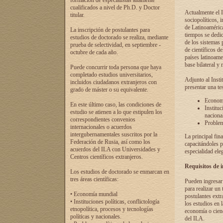
formación de especialistas altamente
cualificados a nivel de Ph.D. y Doctor
Actualmente el I
titular.
sociopolíticos, 
de Latinoamérica
La inscripción de postulantes para
tiempos se dedic
estudios de doctorado se realiza, mediante
de los sistemas p
prueba de selectividad, en septiembre -
de científicos d
octubre de cada año.
países latinoame
base bilateral y m
Puede concurrir toda persona que haya
completado estudios universitarios,
Adjunto al Insti
incluidos ciudadanos extranjeros con
presentar una te
grado de máster o su equivalente.
Economí
En este último caso, las condiciones de
Instituc
estudio se atienen a lo que estipulen los
naciona
correspondientes convenios
Problema
internacionales o acuerdos
intergubernamentales suscritos por la
La principal fin
Federación de Rusia, así como los
capacitándoles p
acuerdos del ILA con Universidades y
especialidad ele
Centros científicos extranjeros.
Requisitos de 
Los estudios de doctorado se enmarcan en
tres áreas científicas:
Pueden ingresar 
para realizar un 
• Economía mundial
postulantes extr
• Instituciones políticas, conflictología
los estudios en l
etnopolítica, procesos y tecnologías
economía o cienc
políticas y nacionales.
del ILA.