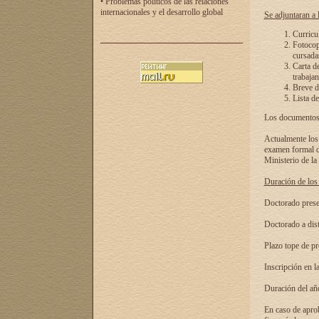
• Problemas políticos de las relaciones
internacionales y el desarrollo global
Se adjuntaran a l
Curricu
Fotocopi
cursadas
Carta d
trabajan
Breve de
Lista de
Los documentos 
Actualmente los 
examen formal de
Ministerio de la
Duración de los 
Doctorado presen
Doctorado a dist
Plazo tope de pr
Inscripción en la
Duración del añ
En caso de aprob