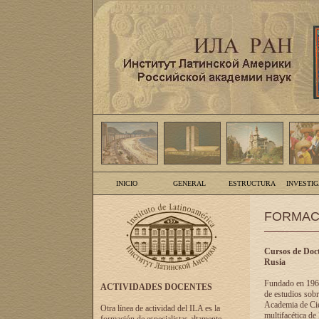
INICIO
GENERAL
ESTRUCTURA
INVESTI
FORMAC
Cursos de Doct
Rusia
Fundado en 1961
ACTIVIDADES DOCENTES
de estudios sobr
Academia de Cien
Otra línea de actividad del ILA es la
multifacética de