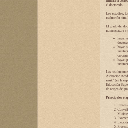
firmará el corre
el doctorado.
Los estudios, lo
traducción simul
El grado del doc
nomenclatura vi
hayan a
doctorad
hayan s
instituc
cercana
hayan p
instituc
Las resolucione
Atestación Acad
nauk” (en la esp
Educación Superi
de origen del po
Principales eta
Present
Convali
Ministe
Examen 
Elecció
Presenta