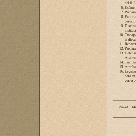
del ILA
Exámenes
Preparac
Publicac
particip
Discusió
instituc
Trabajo
la discu
Redacció
Preparac
Defensa 
Academia
Tramita
Aprobac
Legaliz
para su
correspo
INICIO
GE