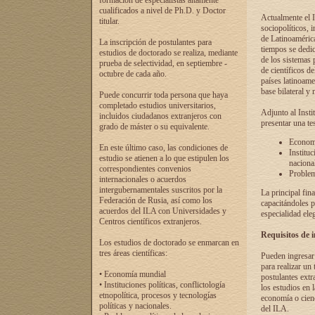
formación de especialistas altamente
cualificados a nivel de Ph.D. y Doctor
Actualmente el I
titular.
sociopolíticos, 
de Latinoamérica
La inscripción de postulantes para
tiempos se dedic
estudios de doctorado se realiza, mediante
de los sistemas p
prueba de selectividad, en septiembre -
de científicos d
octubre de cada año.
países latinoame
base bilateral y m
Puede concurrir toda persona que haya
completado estudios universitarios,
Adjunto al Insti
incluidos ciudadanos extranjeros con
presentar una te
grado de máster o su equivalente.
Economí
En este último caso, las condiciones de
Instituc
estudio se atienen a lo que estipulen los
naciona
correspondientes convenios
Problema
internacionales o acuerdos
intergubernamentales suscritos por la
La principal fin
Federación de Rusia, así como los
capacitándoles p
acuerdos del ILA con Universidades y
especialidad ele
Centros científicos extranjeros.
Requisitos de 
Los estudios de doctorado se enmarcan en
tres áreas científicas:
Pueden ingresar 
para realizar un 
• Economía mundial
postulantes extr
• Instituciones políticas, conflictología
los estudios en l
etnopolítica, procesos y tecnologías
economía o cienc
políticas y nacionales.
del ILA.