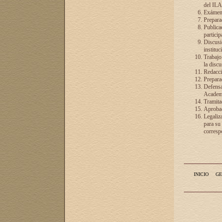
del ILA
Exámenes
Preparac
Publicac
particip
Discusió
instituc
Trabajo
la discu
Redacció
Preparac
Defensa 
Academia
Tramita
Aprobac
Legaliz
para su
correspo
INICIO
GE