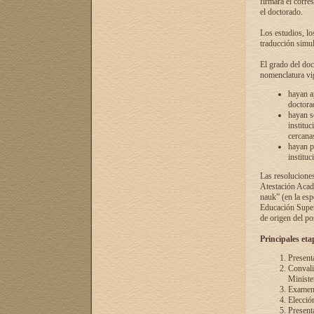
firmará el corre
el doctorado.
Los estudios, lo
traducción simul
El grado del doc
nomenclatura vi
hayan a
doctorad
hayan s
instituc
cercana
hayan p
instituc
Las resolucione
Atestación Acad
nauk” (en la esp
Educación Superi
de origen del po
Principales eta
Present
Convali
Ministe
Examen 
Elecció
Presenta