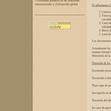
• Problemas políticos de las relaciones
internacionales y el desarrollo global
Se adjuntaran a l
Curricu
Fotocopi
cursadas
Carta d
trabajan
Breve de
Lista de
Los documentos 
Actualmente los 
examen formal de
Ministerio de la
Duración de los 
Doctorado presen
Doctorado a dist
Plazo tope de pr
Inscripción en la
Duración del añ
En caso de aprob