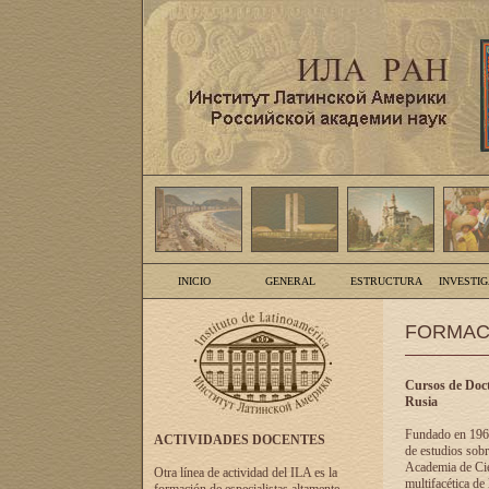
INICIO
GENERAL
ESTRUCTURA
INVESTI
FORMAC
Cursos de Doct
Rusia
Fundado en 1961
ACTIVIDADES DOCENTES
de estudios sobr
Academia de Cien
Otra línea de actividad del ILA es la
multifacética de