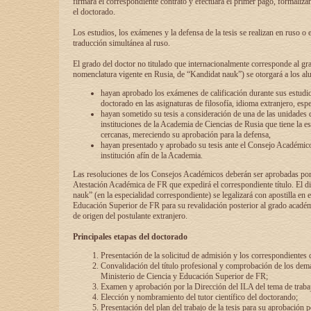
firmará el correspondiente contrato y efectuará el primer pago, formaliz
el doctorado.
Los estudios, los exámenes y la defensa de la tesis se realizan en ruso o 
traducción simultánea al ruso.
El grado del doctor no titulado que internacionalmente corresponde al gr
nomenclatura vigente en Rusia, de “Kandidat nauk”) se otorgará a los a
hayan aprobado los exámenes de calificación durante sus estudio
doctorado en las asignaturas de filosofía, idioma extranjero, espe
hayan sometido su tesis a consideración de una de las unidades 
instituciones de la Academia de Ciencias de Rusia que tiene la es
cercanas, mereciendo su aprobación para la defensa,
hayan presentado y aprobado su tesis ante el Consejo Académico
institución afín de la Academia.
Las resoluciones de los Consejos Académicos deberán ser aprobadas por
Atestación Académica de FR que expedirá el correspondiente título. El 
nauk” (en la especialidad correspondiente) se legalizará con apostilla en 
Educación Superior de FR para su revalidación posterior al grado académ
de origen del postulante extranjero.
Principales etapas del doctorado
Presentación de la solicitud de admisión y los correspondientes
Convalidación del título profesional y comprobación de los dem
Ministerio de Ciencia y Educación Superior de FR;
Examen y aprobación por la Dirección del ILA del tema de trabaj
Elección y nombramiento del tutor científico del doctorando;
Presentación del plan del trabajo de la tesis para su aprobación 