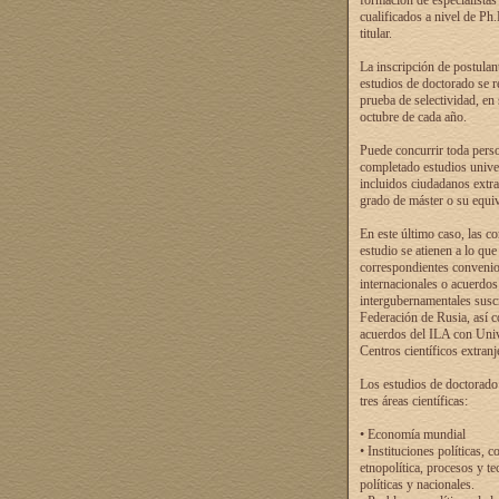
formación de especialistas
cualificados a nivel de Ph
titular.
La inscripción de postulan
estudios de doctorado se r
prueba de selectividad, en
octubre de cada año.
Puede concurrir toda pers
completado estudios univer
incluidos ciudadanos extr
grado de máster o su equiv
En este último caso, las c
estudio se atienen a lo que
correspondientes conveni
internacionales o acuerdos
intergubernamentales suscr
Federación de Rusia, así 
acuerdos del ILA con Uni
Centros científicos extranj
Los estudios de doctorado
tres áreas científicas:
• Economía mundial
• Instituciones políticas, c
etnopolítica, procesos y te
políticas y nacionales.