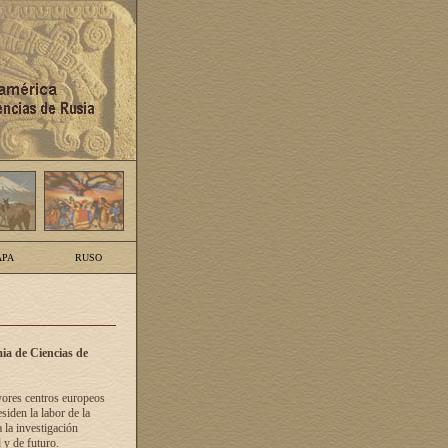
PA
RUSO
ia de Ciencias de
yores centros europeos
siden la labor de la
 la investigación
 y de futuro.