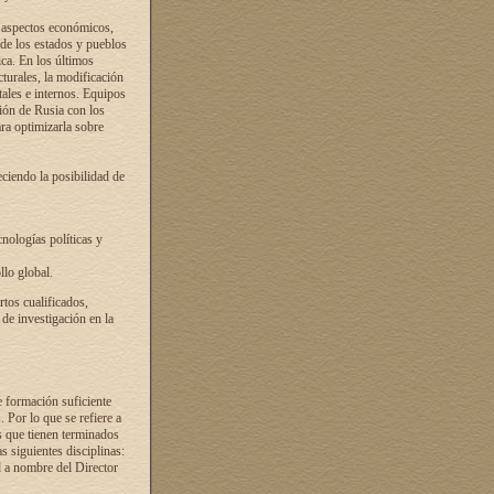
s aspectos económicos,
 de los estados y pueblos
ica. En los últimos
cturales, la modificación
atales e internos. Equipos
ción de Rusia con los
ra optimizarla sobre
ciendo la posibilidad de
cnologías políticas y
llo global.
rtos cualificados,
 de investigación en la
e formación suficiente
. Por lo que se refiere a
s que tienen terminados
as siguientes disciplinas:
d a nombre del Director