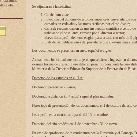
s relaciones
ollo global
Se adjuntaran a la solicitud
:
Curriculum vitae;
Fotocopia del diploma de estudios superiores universitarios con l
cursadas en cada año y las notas recibidas por el estudiante;
Carta de recomendación de una institución científica o centro de
trabajando el postulante, firmada por el director o rector;
Breve descripción del tema elegido para la tesis (no más de 3 pá
Lista de las publicaciones del postulante que él estime más signif
Los documentos se presentan en ruso, español o inglés.
Actualmente los ciudadanos extranjeros que aspiren a ingresar en doctor
examen formal de ingreso. Pero deberán pasar primeramente la convalidac
Ministerio de la Ciencia y Educación Superior de la Federación de Rusia
Duración de los estudios en el ILA:
Doctorado presencial - 3 años;
Doctorado a distancia (3-4 años) según el plan individual.
Plazo tope de presentación de los documentos: el 1 de octubre del año co
Inscripción en la matricula: a partir del 15 de octubre.
Duración del año académico: 1 de noviembre - 31 de mayo.
En caso de aprobación de la candidatura por la Dirección y el Consejo Ci