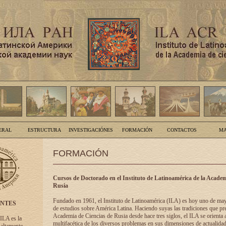
ERAL
ESTRUCTURA
INVESTIGACIÓNES
FORMACIÓN
CONTACTOS
MA
FORMACIÓN
Cursos de Doctorado en el Instituto de Latinoamérica de la Academ
Rusia
Fundado en 1961, el Instituto de Latinoamérica (ILA) es hoy uno de ma
ENTES
de estudios sobre América Latina. Haciendo suyas las tradiciones que pre
Academia de Ciencias de Rusia desde hace tres siglos, el ILA se orienta a
 ILA es la
multifacética de los diversos problemas en sus dimensiones de actualidad