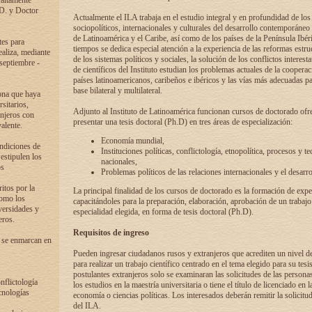
 altamente
.D. y Doctor
Actualmente el ILA trabaja en el estudio integral y en profundidad de lo
sociopolíticos, internacionales y culturales del desarrollo contemporáneo
de Latinoamérica y el Caribe, así como de los países de la Península Ibér
tes para
tiempos se dedica especial atención a la experiencia de las reformas estru
ealiza, mediante
de los sistemas políticos y sociales, la solución de los conflictos interest
 septiembre -
de científicos del Instituto estudian los problemas actuales de la coopera
países latinoamericanos, caribeños e ibéricos y las vías más adecuadas pa
base bilateral y multilateral.
ona que haya
sitarios,
Adjunto al Instituto de Latinoamérica funcionan cursos de doctorado ofre
anjeros con
presentar una tesis doctoral (Ph.D) en tres áreas de especialización:
alente.
Economía mundial,
ondiciones de
Instituciones políticas, conflictología, etnopolítica, procesos y te
 estipulen los
nacionales,
os
Problemas políticos de las relaciones internacionales y el desarro
itos por la
La principal finalidad de los cursos de doctorado es la formación de expe
como los
capacitándoles para la preparación, elaboración, aprobación de un trabajo
versidades y
especialidad elegida, en forma de tesis doctoral (Ph.D).
eros.
Requisitos de ingreso
 se enmarcan en
Pueden ingresar ciudadanos rusos y extranjeros que acrediten un nivel d
para realizar un trabajo científico centrado en el tema elegido para su tesis
postulantes extranjeros solo se examinaran las solicitudes de las persona
onflictología
los estudios en la maestría universitaria o tiene el título de licenciado en l
cnologías
economía o ciencias políticas. Los interesados deberán remitir la solicitu
del ILA.