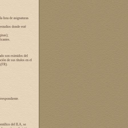
a lista de asignaturas
 estudios donde esté
ginas);
icantes.
ado son eximidos del
ión de sus títulos en el
 (FR).
rrespondiente.
entífico del ILA, se