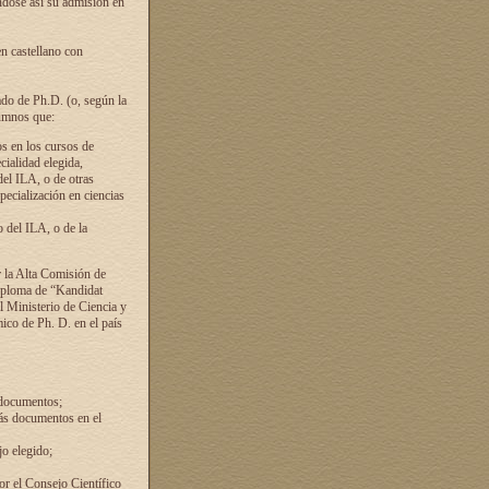
ándose así su admisión en
en castellano con
ado de Ph.D. (o, según la
lumnos que:
s en los cursos de
cialidad elegida,
del ILA, o de otras
pecialización en ciencias
 del ILA, o de la
 la Alta Comisión de
diploma de “Kandidat
el Ministerio de Ciencia y
ico de Ph. D. en el país
 documentos;
ás documentos en el
o elegido;
por el Consejo Científico