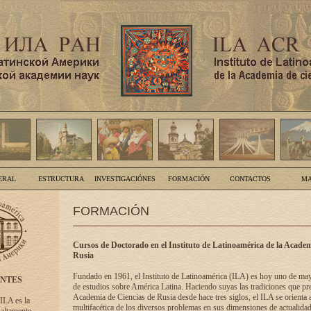
ERAL
ESTRUCTURA
INVESTIGACIÓNES
FORMACIÓN
CONTACTOS
MA
FORMACIÓN
Cursos de Doctorado en el Instituto de Latinoamérica de la Academ
Rusia
Fundado en 1961, el Instituto de Latinoamérica (ILA) es hoy uno de ma
ENTES
de estudios sobre América Latina. Haciendo suyas las tradiciones que pre
Academia de Ciencias de Rusia desde hace tres siglos, el ILA se orienta a
 ILA es la
multifacética de los diversos problemas en sus dimensiones de actualidad