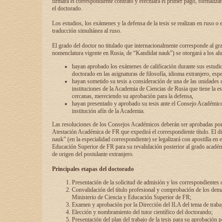
firmará el correspondiente contrato y efectuará el primer pago, formaliz
el doctorado.
Los estudios, los exámenes y la defensa de la tesis se realizan en ruso o 
traducción simultánea al ruso.
El grado del doctor no titulado que internacionalmente corresponde al gr
nomenclatura vigente en Rusia, de “Kandidat nauk”) se otorgará a los a
hayan aprobado los exámenes de calificación durante sus estudio
doctorado en las asignaturas de filosofía, idioma extranjero, espe
hayan sometido su tesis a consideración de una de las unidades 
instituciones de la Academia de Ciencias de Rusia que tiene la es
cercanas, mereciendo su aprobación para la defensa,
hayan presentado y aprobado su tesis ante el Consejo Académico
institución afín de la Academia.
Las resoluciones de los Consejos Académicos deberán ser aprobadas por
Atestación Académica de FR que expedirá el correspondiente título. El 
nauk” (en la especialidad correspondiente) se legalizará con apostilla en 
Educación Superior de FR para su revalidación posterior al grado académ
de origen del postulante extranjero.
Principales etapas del doctorado
Presentación de la solicitud de admisión y los correspondientes
Convalidación del título profesional y comprobación de los dem
Ministerio de Ciencia y Educación Superior de FR;
Examen y aprobación por la Dirección del ILA del tema de trabaj
Elección y nombramiento del tutor científico del doctorando;
Presentación del plan del trabajo de la tesis para su aprobación 