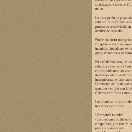
formación de especialistas
cualificados a nivel de Ph
titular.
La inscripción de postulan
estudios de doctorado se r
prueba de selectividad, en
octubre de cada año.
Puede concurrir toda pers
completado estudios univer
incluidos ciudadanos extr
grado de máster o su equiv
En este último caso, las c
estudio se atienen a lo que
correspondientes conveni
internacionales o acuerdos
intergubernamentales suscr
Federación de Rusia, así 
acuerdos del ILA con Uni
Centros científicos extranj
Los estudios de doctorado
tres áreas científicas:
• Economía mundial
• Instituciones políticas, c
etnopolítica, procesos y te
políticas y nacionales.