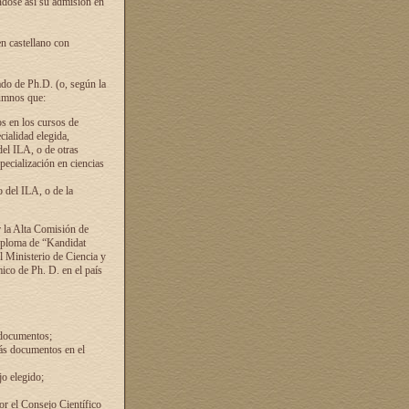
ándose así su admisión en
en castellano con
ado de Ph.D. (o, según la
lumnos que:
s en los cursos de
cialidad elegida,
del ILA, o de otras
pecialización en ciencias
 del ILA, o de la
 la Alta Comisión de
diploma de “Kandidat
el Ministerio de Ciencia y
ico de Ph. D. en el país
 documentos;
ás documentos en el
o elegido;
por el Consejo Científico