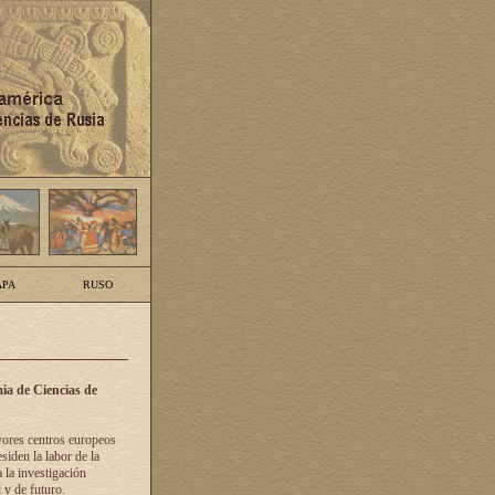
PA
RUSO
ia de Ciencias de
yores centros europeos
siden la labor de la
 la investigación
 y de futuro.