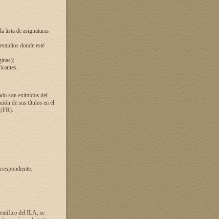
a lista de asignaturas
 estudios donde esté
ginas);
icantes.
ado son eximidos del
ión de sus títulos en el
 (FR).
rrespondiente.
entífico del ILA, se