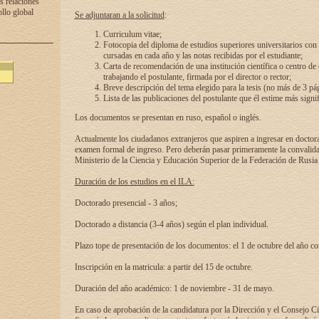
s relaciones
ollo global
Se adjuntaran a la solicitud
:
Curriculum vitae;
Fotocopia del diploma de estudios superiores universitarios con l
cursadas en cada año y las notas recibidas por el estudiante;
Carta de recomendación de una institución científica o centro de
trabajando el postulante, firmada por el director o rector;
Breve descripción del tema elegido para la tesis (no más de 3 pá
Lista de las publicaciones del postulante que él estime más signif
Los documentos se presentan en ruso, español o inglés.
Actualmente los ciudadanos extranjeros que aspiren a ingresar en doctor
examen formal de ingreso. Pero deberán pasar primeramente la convalidac
Ministerio de la Ciencia y Educación Superior de la Federación de Rusia
Duración de los estudios en el ILA:
Doctorado presencial - 3 años;
Doctorado a distancia (3-4 años) según el plan individual.
Plazo tope de presentación de los documentos: el 1 de octubre del año co
Inscripción en la matricula: a partir del 15 de octubre.
Duración del año académico: 1 de noviembre - 31 de mayo.
En caso de aprobación de la candidatura por la Dirección y el Consejo Ci