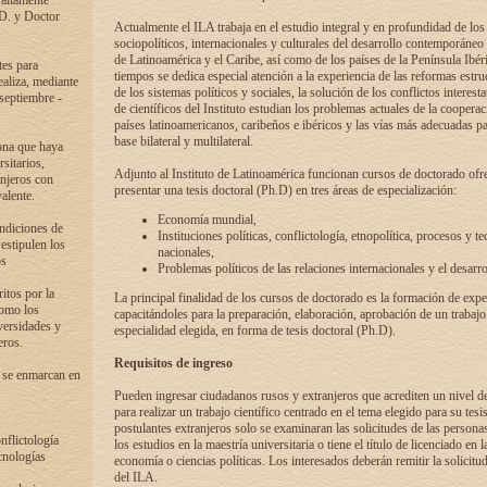
 altamente
.D. y Doctor
Actualmente el ILA trabaja en el estudio integral y en profundidad de lo
sociopolíticos, internacionales y culturales del desarrollo contemporáneo
de Latinoamérica y el Caribe, así como de los países de la Península Ibér
tes para
tiempos se dedica especial atención a la experiencia de las reformas estru
ealiza, mediante
de los sistemas políticos y sociales, la solución de los conflictos interest
 septiembre -
de científicos del Instituto estudian los problemas actuales de la coopera
países latinoamericanos, caribeños e ibéricos y las vías más adecuadas pa
base bilateral y multilateral.
ona que haya
sitarios,
Adjunto al Instituto de Latinoamérica funcionan cursos de doctorado ofre
anjeros con
presentar una tesis doctoral (Ph.D) en tres áreas de especialización:
alente.
Economía mundial,
ondiciones de
Instituciones políticas, conflictología, etnopolítica, procesos y te
 estipulen los
nacionales,
os
Problemas políticos de las relaciones internacionales y el desarro
itos por la
La principal finalidad de los cursos de doctorado es la formación de expe
como los
capacitándoles para la preparación, elaboración, aprobación de un trabajo
versidades y
especialidad elegida, en forma de tesis doctoral (Ph.D).
eros.
Requisitos de ingreso
 se enmarcan en
Pueden ingresar ciudadanos rusos y extranjeros que acrediten un nivel d
para realizar un trabajo científico centrado en el tema elegido para su tesis
postulantes extranjeros solo se examinaran las solicitudes de las persona
onflictología
los estudios en la maestría universitaria o tiene el título de licenciado en l
cnologías
economía o ciencias políticas. Los interesados deberán remitir la solicitu
del ILA.