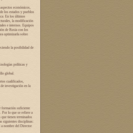
s aspectos económicos,
 de los estados y pueblos
ica. En los últimos
cturales, la modificación
atales e internos. Equipos
ción de Rusia con los
ra optimizarla sobre
ciendo la posibilidad de
cnologías políticas y
llo global.
rtos cualificados,
 de investigación en la
e formación suficiente
. Por lo que se refiere a
s que tienen terminados
as siguientes disciplinas:
d a nombre del Director