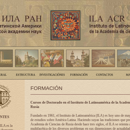
ERAL
ESTRUCTURA
INVESTIGACIÓNES
FORMACIÓN
CONTACTOS
MA
FORMACIÓN
Cursos de Doctorado en el Instituto de Latinoamérica de la Academ
Rusia
Fundado en 1961, el Instituto de Latinoamérica (ILA) es hoy uno de ma
ENTES
de estudios sobre América Latina. Haciendo suyas las tradiciones que pre
Academia de Ciencias de Rusia desde hace tres siglos, el ILA se orienta a
 ILA es la
multifacética de los diversos problemas en sus dimensiones de actualidad