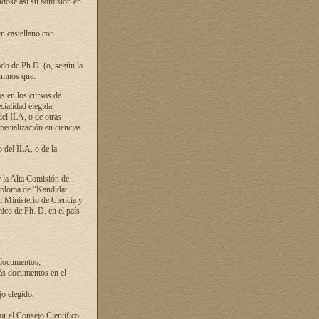
ándose así su admisión en
en castellano con
ado de Ph.D. (o, según la
lumnos que:
s en los cursos de
cialidad elegida,
del ILA, o de otras
pecialización en ciencias
 del ILA, o de la
 la Alta Comisión de
diploma de “Kandidat
el Ministerio de Ciencia y
ico de Ph. D. en el país
 documentos;
ás documentos en el
o elegido;
por el Consejo Científico