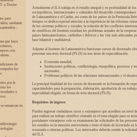
 altamente
.D. y Doctor
Actualmente el ILA trabaja en el estudio integral y en profundidad de lo
sociopolíticos, internacionales y culturales del desarrollo contemporáneo
de Latinoamérica y el Caribe, así como de los países de la Península Ibér
tes para
tiempos se dedica especial atención a la experiencia de las reformas estru
ealiza, mediante
de los sistemas políticos y sociales, la solución de los conflictos interest
 septiembre -
de científicos del Instituto estudian los problemas actuales de la coopera
países latinoamericanos, caribeños e ibéricos y las vías más adecuadas pa
base bilateral y multilateral.
ona que haya
sitarios,
Adjunto al Instituto de Latinoamérica funcionan cursos de doctorado ofre
anjeros con
presentar una tesis doctoral (Ph.D) en tres áreas de especialización:
alente.
Economía mundial,
ondiciones de
Instituciones políticas, conflictología, etnopolítica, procesos y te
 estipulen los
nacionales,
os
Problemas políticos de las relaciones internacionales y el desarro
itos por la
La principal finalidad de los cursos de doctorado es la formación de expe
como los
capacitándoles para la preparación, elaboración, aprobación de un trabajo
versidades y
especialidad elegida, en forma de tesis doctoral (Ph.D).
eros.
Requisitos de ingreso
 se enmarcan en
Pueden ingresar ciudadanos rusos y extranjeros que acrediten un nivel d
para realizar un trabajo científico centrado en el tema elegido para su tesis
postulantes extranjeros solo se examinaran las solicitudes de las persona
onflictología
los estudios en la maestría universitaria o tiene el título de licenciado en l
cnologías
economía o ciencias políticas. Los interesados deberán remitir la solicitu
del ILA.