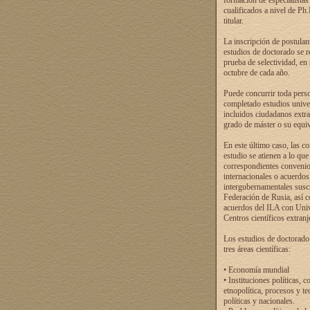
formación de especialistas
cualificados a nivel de Ph
titular.
La inscripción de postulan
estudios de doctorado se r
prueba de selectividad, en
octubre de cada año.
Puede concurrir toda pers
completado estudios univer
incluidos ciudadanos extr
grado de máster o su equiv
En este último caso, las c
estudio se atienen a lo que
correspondientes conveni
internacionales o acuerdos
intergubernamentales suscr
Federación de Rusia, así 
acuerdos del ILA con Uni
Centros científicos extranj
Los estudios de doctorado
tres áreas científicas:
• Economía mundial
• Instituciones políticas, c
etnopolítica, procesos y te
políticas y nacionales.