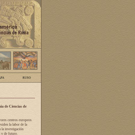
PA
RUSO
ia de Ciencias de
yores centros europeos
siden la labor de la
 la investigación
 y de futuro.