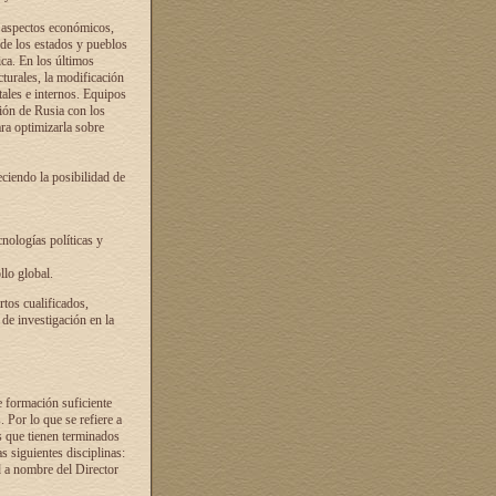
s aspectos económicos,
 de los estados y pueblos
ica. En los últimos
cturales, la modificación
atales e internos. Equipos
ción de Rusia con los
ra optimizarla sobre
ciendo la posibilidad de
cnologías políticas y
llo global.
rtos cualificados,
 de investigación en la
e formación suficiente
. Por lo que se refiere a
s que tienen terminados
as siguientes disciplinas:
d a nombre del Director