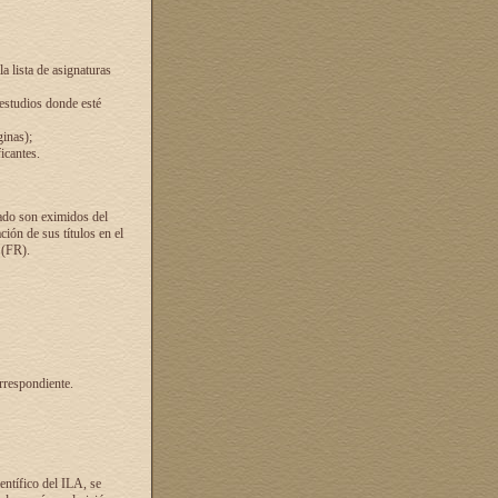
a lista de asignaturas
 estudios donde esté
ginas);
icantes.
ado son eximidos del
ión de sus títulos en el
 (FR).
rrespondiente.
entífico del ILA, se