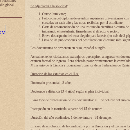
s relaciones
ollo global
Se adjuntaran a la solicitud
:
Curriculum vitae;
Fotocopia del diploma de estudios superiores universitarios con l
cursadas en cada año y las notas recibidas por el estudiante;
Carta de recomendación de una institución científica o centro de
trabajando el postulante, firmada por el director o rector;
Breve descripción del tema elegido para la tesis (no más de 3 pá
Lista de las publicaciones del postulante que él estime más signif
Los documentos se presentan en ruso, español o inglés.
Actualmente los ciudadanos extranjeros que aspiren a ingresar en doctor
examen formal de ingreso. Pero deberán pasar primeramente la convalidac
Ministerio de la Ciencia y Educación Superior de la Federación de Rusia
Duración de los estudios en el ILA:
Doctorado presencial - 3 años;
Doctorado a distancia (3-4 años) según el plan individual.
Plazo tope de presentación de los documentos: el 1 de octubre del año co
Inscripción en la matricula: a partir del 15 de octubre.
Duración del año académico: 1 de noviembre - 31 de mayo.
En caso de aprobación de la candidatura por la Dirección y el Consejo Ci