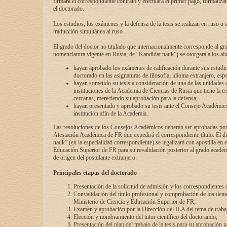
firmará el correspondiente contrato y efectuará el primer pago, formaliz
el doctorado.
Los estudios, los exámenes y la defensa de la tesis se realizan en ruso o 
traducción simultánea al ruso.
El grado del doctor no titulado que internacionalmente corresponde al gr
nomenclatura vigente en Rusia, de “Kandidat nauk”) se otorgará a los a
hayan aprobado los exámenes de calificación durante sus estudio
doctorado en las asignaturas de filosofía, idioma extranjero, espe
hayan sometido su tesis a consideración de una de las unidades 
instituciones de la Academia de Ciencias de Rusia que tiene la es
cercanas, mereciendo su aprobación para la defensa,
hayan presentado y aprobado su tesis ante el Consejo Académico
institución afín de la Academia.
Las resoluciones de los Consejos Académicos deberán ser aprobadas por
Atestación Académica de FR que expedirá el correspondiente título. El 
nauk” (en la especialidad correspondiente) se legalizará con apostilla en 
Educación Superior de FR para su revalidación posterior al grado académ
de origen del postulante extranjero.
Principales etapas del doctorado
Presentación de la solicitud de admisión y los correspondientes
Convalidación del título profesional y comprobación de los dem
Ministerio de Ciencia y Educación Superior de FR;
Examen y aprobación por la Dirección del ILA del tema de trabaj
Elección y nombramiento del tutor científico del doctorando;
Presentación del plan del trabajo de la tesis para su aprobación 