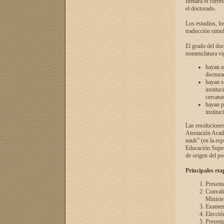
firmará el corre
el doctorado.
Los estudios, lo
traducción simul
El grado del doc
nomenclatura vi
hayan a
doctorad
hayan s
instituc
cercana
hayan p
instituc
Las resolucione
Atestación Acad
nauk” (en la esp
Educación Superi
de origen del po
Principales eta
Present
Convali
Ministe
Examen 
Elecció
Presenta