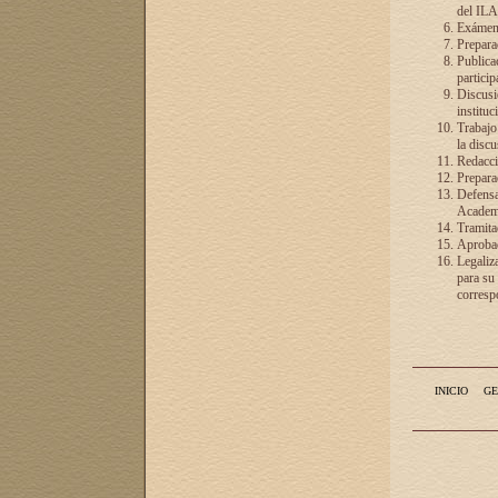
del ILA
Exámenes
Preparac
Publicac
particip
Discusió
instituc
Trabajo
la discu
Redacció
Preparac
Defensa 
Academia
Tramita
Aprobac
Legaliz
para su
correspo
INICIO
GE