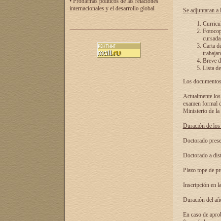
• Problemas políticos de las relaciones
internacionales y el desarrollo global
Se adjuntaran a l
Curricu
Fotocopi
cursadas
Carta d
trabajan
Breve de
Lista de
Los documentos 
Actualmente los 
examen formal de
Ministerio de la
Duración de los 
Doctorado presen
Doctorado a dist
Plazo tope de pr
Inscripción en la
Duración del añ
En caso de aprob