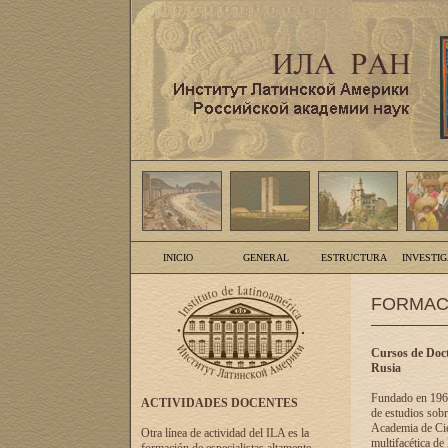
INICIO
GENERAL
ESTRUCTURA
INVESTI
FORMAC
Cursos de Doct
Rusia
Fundado en 1961
ACTIVIDADES DOCENTES
de estudios sobr
Academia de Cien
Otra línea de actividad del ILA es la
multifacética de