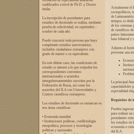
formación de especialistas altamente
cualificados a nivel de Ph.D. y Doctor
Actualmente el I
titular.
sociopolíticos, 
de Latinoamérica
La inscripción de postulantes para
tiempos se dedic
estudios de doctorado se realiza, mediante
de los sistemas p
prueba de selectividad, en septiembre -
de científicos d
octubre de cada año.
países latinoame
base bilateral y m
Puede concurrir toda persona que haya
completado estudios universitarios,
Adjunto al Insti
incluidos ciudadanos extranjeros con
presentar una te
grado de máster o su equivalente.
Economí
En este último caso, las condiciones de
Instituc
estudio se atienen a lo que estipulen los
naciona
correspondientes convenios
Problema
internacionales o acuerdos
intergubernamentales suscritos por la
La principal fin
Federación de Rusia, así como los
capacitándoles p
acuerdos del ILA con Universidades y
especialidad ele
Centros científicos extranjeros.
Requisitos de 
Los estudios de doctorado se enmarcan en
tres áreas científicas:
Pueden ingresar 
para realizar un 
• Economía mundial
postulantes extr
• Instituciones políticas, conflictología
los estudios en l
etnopolítica, procesos y tecnologías
economía o cienc
políticas y nacionales.
del ILA.