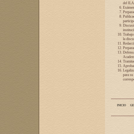
del ILA
Exámenes
Preparac
Publicac
particip
Discusió
instituc
Trabajo
la discu
Redacció
Preparac
Defensa 
Academia
Tramita
Aprobac
Legaliz
para su
correspo
INICIO
GE