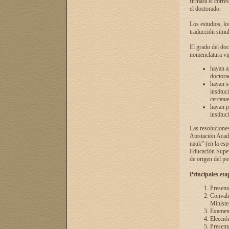
firmará el corre
el doctorado.
Los estudios, lo
traducción simul
El grado del doc
nomenclatura vi
hayan a
doctorad
hayan s
instituc
cercana
hayan p
instituc
Las resolucione
Atestación Acad
nauk” (en la esp
Educación Superi
de origen del po
Principales eta
Present
Convali
Ministe
Examen 
Elecció
Presenta