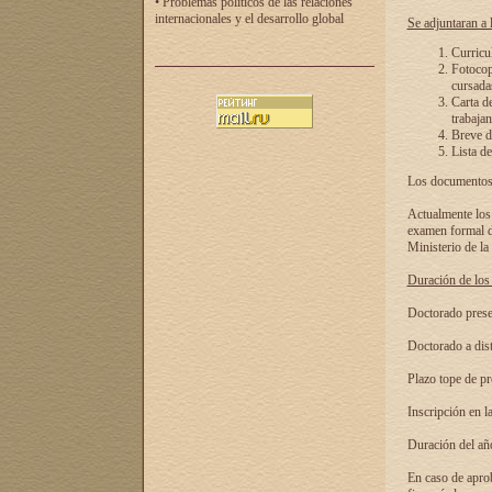
• Problemas políticos de las relaciones
internacionales y el desarrollo global
Se adjuntaran a l
Curricu
Fotocopi
cursadas
Carta d
trabajan
Breve de
Lista de
Los documentos 
Actualmente los 
examen formal de
Ministerio de la
Duración de los 
Doctorado presen
Doctorado a dist
Plazo tope de pr
Inscripción en la
Duración del añ
En caso de aprob