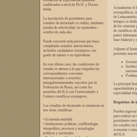
formación de especialistas altamente
cualificados a nivel de Ph.D. y Doctor
Actualmente el I
titular.
sociopolíticos, 
de Latinoamérica
La inscripción de postulantes para
tiempos se dedic
estudios de doctorado se realiza, mediante
de los sistemas p
prueba de selectividad, en septiembre -
de científicos d
octubre de cada año.
países latinoame
base bilateral y m
Puede concurrir toda persona que haya
completado estudios universitarios,
Adjunto al Insti
incluidos ciudadanos extranjeros con
presentar una te
grado de máster o su equivalente.
Economí
En este último caso, las condiciones de
Instituc
estudio se atienen a lo que estipulen los
naciona
correspondientes convenios
Problema
internacionales o acuerdos
intergubernamentales suscritos por la
La principal fin
Federación de Rusia, así como los
capacitándoles p
acuerdos del ILA con Universidades y
especialidad ele
Centros científicos extranjeros.
Requisitos de 
Los estudios de doctorado se enmarcan en
tres áreas científicas:
Pueden ingresar 
para realizar un 
• Economía mundial
postulantes extr
• Instituciones políticas, conflictología
los estudios en l
etnopolítica, procesos y tecnologías
economía o cienc
políticas y nacionales.
del ILA.