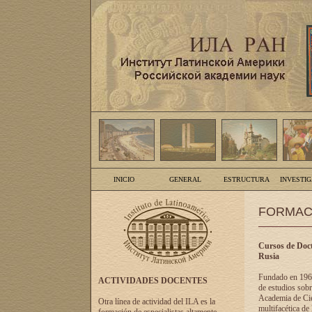
INICIO
GENERAL
ESTRUCTURA
INVESTI
FORMAC
Cursos de Doct
Rusia
Fundado en 1961
ACTIVIDADES DOCENTES
de estudios sobr
Academia de Cien
Otra línea de actividad del ILA es la
multifacética de