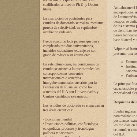
formación de especialistas altamente
cualificados a nivel de Ph.D. y Doctor
Actualmente el I
titular.
sociopolíticos, 
de Latinoamérica
La inscripción de postulantes para
tiempos se dedic
estudios de doctorado se realiza, mediante
de los sistemas p
prueba de selectividad, en septiembre -
de científicos d
octubre de cada año.
países latinoame
base bilateral y m
Puede concurrir toda persona que haya
completado estudios universitarios,
Adjunto al Insti
incluidos ciudadanos extranjeros con
presentar una te
grado de máster o su equivalente.
Economí
En este último caso, las condiciones de
Instituc
estudio se atienen a lo que estipulen los
naciona
correspondientes convenios
Problema
internacionales o acuerdos
intergubernamentales suscritos por la
La principal fin
Federación de Rusia, así como los
capacitándoles p
acuerdos del ILA con Universidades y
especialidad ele
Centros científicos extranjeros.
Requisitos de 
Los estudios de doctorado se enmarcan en
tres áreas científicas:
Pueden ingresar 
para realizar un 
• Economía mundial
postulantes extr
• Instituciones políticas, conflictología
los estudios en l
etnopolítica, procesos y tecnologías
economía o cienc
políticas y nacionales.
del ILA.