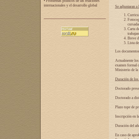
• Problemas políticos de las relaciones
internacionales y el desarrollo global
Se adjuntaran a l
Curricu
Fotocopi
cursadas
Carta d
trabajan
Breve de
Lista de
Los documentos 
Actualmente los 
examen formal de
Ministerio de la
Duración de los 
Doctorado presen
Doctorado a dist
Plazo tope de pr
Inscripción en la
Duración del añ
En caso de aprob