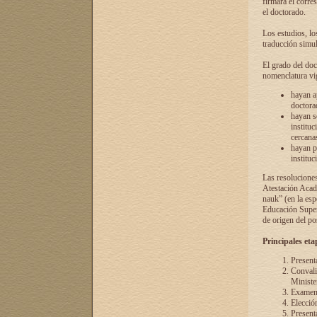
firmará el corre
el doctorado.
Los estudios, lo
traducción simul
El grado del doc
nomenclatura vi
hayan a
doctorad
hayan s
instituc
cercana
hayan p
instituc
Las resolucione
Atestación Acad
nauk” (en la esp
Educación Superi
de origen del po
Principales eta
Present
Convali
Ministe
Examen 
Elecció
Presenta