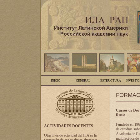
INICIO
GENERAL
ESTRUCTURA
INVESTI
FORMAC
Cursos de Doct
Rusia
Fundado en 1961
ACTIVIDADES DOCENTES
de estudios sobr
Academia de Cien
Otra línea de actividad del ILA es la
multifacética de