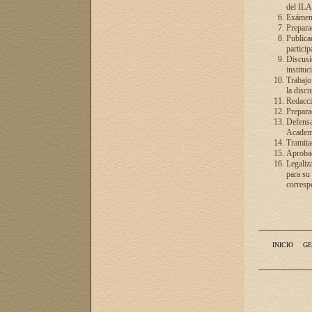
del ILA
Exámenes
Preparac
Publicac
particip
Discusió
instituc
Trabajo
la discu
Redacció
Preparac
Defensa 
Academia
Tramita
Aprobac
Legaliz
para su
correspo
INICIO
GE