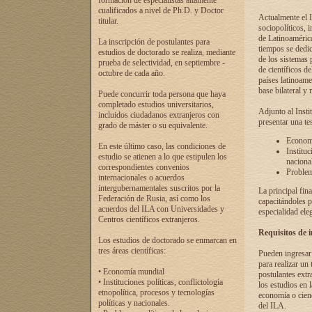
formación de especialistas altamente
cualificados a nivel de Ph.D. y Doctor
Actualmente el I
titular.
sociopolíticos, 
de Latinoamérica
La inscripción de postulantes para
tiempos se dedic
estudios de doctorado se realiza, mediante
de los sistemas p
prueba de selectividad, en septiembre -
de científicos d
octubre de cada año.
países latinoame
base bilateral y m
Puede concurrir toda persona que haya
completado estudios universitarios,
Adjunto al Insti
incluidos ciudadanos extranjeros con
presentar una te
grado de máster o su equivalente.
Economí
En este último caso, las condiciones de
Instituc
estudio se atienen a lo que estipulen los
naciona
correspondientes convenios
Problema
internacionales o acuerdos
intergubernamentales suscritos por la
La principal fin
Federación de Rusia, así como los
capacitándoles p
acuerdos del ILA con Universidades y
especialidad ele
Centros científicos extranjeros.
Requisitos de 
Los estudios de doctorado se enmarcan en
tres áreas científicas:
Pueden ingresar 
para realizar un 
• Economía mundial
postulantes extr
• Instituciones políticas, conflictología
los estudios en l
etnopolítica, procesos y tecnologías
economía o cienc
políticas y nacionales.
del ILA.