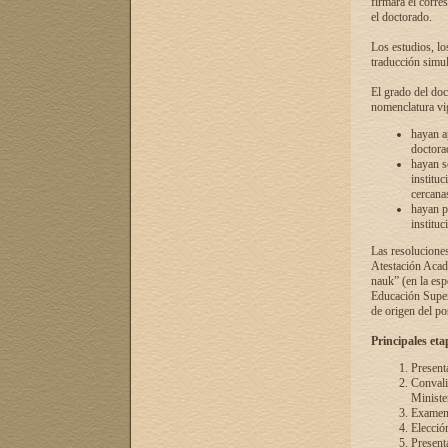
firmará el corre
el doctorado.
Los estudios, lo
traducción simul
El grado del doc
nomenclatura vi
hayan a
doctorad
hayan s
instituc
cercana
hayan p
instituc
Las resolucione
Atestación Acad
nauk” (en la esp
Educación Superi
de origen del po
Principales eta
Present
Convali
Ministe
Examen 
Elecció
Presenta