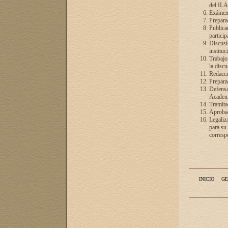
del ILA
Exámenes
Preparac
Publicac
particip
Discusió
instituc
Trabajo
la discu
Redacció
Preparac
Defensa 
Academia
Tramita
Aprobac
Legaliz
para su
correspo
INICIO
GE