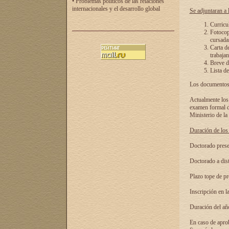
• Problemas políticos de las relaciones
internacionales y el desarrollo global
Se adjuntaran a l
Curricu
Fotocopi
cursadas
Carta d
trabajan
Breve de
Lista de
Los documentos 
Actualmente los 
examen formal de
Ministerio de la
Duración de los 
Doctorado presen
Doctorado a dist
Plazo tope de pr
Inscripción en la
Duración del añ
En caso de aprob