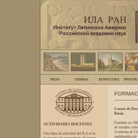
INICIO
GENERAL
ESTRUCTURA
INVESTI
FORMAC
Cursos de Doct
Rusia
Fundado en 1961
ACTIVIDADES DOCENTES
de estudios sobr
Academia de Cien
Otra línea de actividad del ILA es la
multifacética de